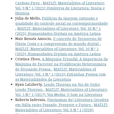
Cardoso Pires
,
MATLIT: Materialities of Literature:
Vol. 9 N.º 1 (2021): Fotolivros de Literatura: Teoria e
História
Júlia de Mello,
Políticas da imagem: extensão e
qualidade do controle social na contemporaneidade
,
MATLIT: Materialities of Literature: Vol. 10 N.º 1
(2023): Humanidades Digitais na América Latina
Nair Renata Amncio,
O conceito de Tecnoceno de
Flávia Costa e a compreensão do mundo digital
,
MATLIT: Materialities of Literature: Vol. 10 N.º 1
(2023): Humanidades Digitais na América Latina
Cristina Zhou,
A Máquina Triunfal: A Importncia da
Máquina de Escrever na Proliferação Heteronímica
de Fernando Pessoa
,
MATLIT: Materialities of
Literature: Vol. 1 N.º 1 (2013): Estranhar Pessoa com
as Materialidades da Literatura
Ryan LaLiberty,
Lendo Thoreau na Voz de Outro
Lendo Thoreau
,
MATLIT: Materialities of Literature:
Vol. 5 N.º 1 (2017): Vox Media: O Som na Literatura
Roberta Iadevaia,
(Fantasmas da) Literatura Gerativa
em Itália entre Passado, Presente e Futuro
,
MATLIT:
Materialities of Literature: Vol. 6 N.º 1 (2018):