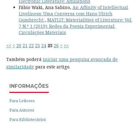
Electronic Literature: Affiliations
Fábio Waki, Ana Sabino,
An Affinity of Intellectual
Liveliness: Uma Conversa com Hans Ulrich
Gumbrecht
,
MATLIT: Materialities of Literature: Vol.
7 N.º 1 (2019): Redes da Poesia Experimental:
Circulações Materiais
<<
<
20
21
22
23
24
25
26
>
>>
Também poderá
iniciar uma pesquisa avançada de
similaridade
para este artigo.
INFORMAÇÕES
Para Leitores
Para Autores
Para Bibliotecários