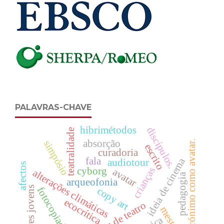
PALAVRAS-CHAVE
hibrimétodos
discípulos.
teatralidade
absorção
heterónimo como avatar.
simpósio
escrito
curadoria
fala
ideia de cinema
audiotour
afectos
crianças
cyborg
avatar
alterações climáticas
pedagogia
arqueofonia
leitores jovens
fotocopiadora
copy art
ecocrítica
ideia de teatro
mestre