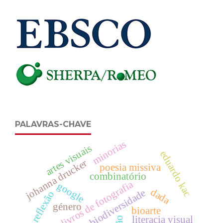
PALAVRAS-CHAVE
minorias
artes visuais
eduardo kac
johanna drucker
poesia missiva
combinatório
livros de fotografia
google
dada
biodiversidade
reflexão
género
bioarte
literacia visual