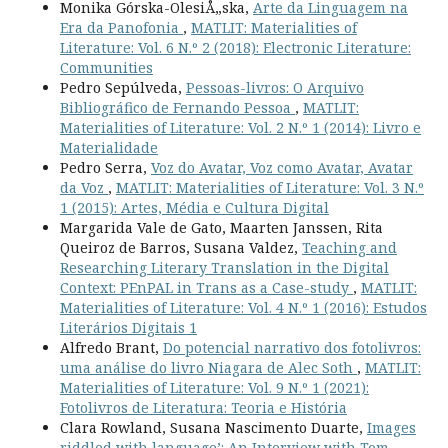
Monika Górska-OlesiÅ„ska,
Arte da Linguagem na
Era da Panofonia
,
MATLIT: Materialities of
Literature: Vol. 6 N.º 2 (2018): Electronic Literature:
Communities
Pedro Sepúlveda,
Pessoas-livros: O Arquivo
Bibliográfico de Fernando Pessoa
,
MATLIT:
Materialities of Literature: Vol. 2 N.º 1 (2014): Livro e
Materialidade
Pedro Serra,
Voz do Avatar, Voz como Avatar, Avatar
da Voz
,
MATLIT: Materialities of Literature: Vol. 3 N.º
1 (2015): Artes, Média e Cultura Digital
Margarida Vale de Gato, Maarten Janssen, Rita
Queiroz de Barros, Susana Valdez,
Teaching and
Researching Literary Translation in the Digital
Context: PEnPAL in Trans as a Case-study
,
MATLIT:
Materialities of Literature: Vol. 4 N.º 1 (2016): Estudos
Literários Digitais 1
Alfredo Brant,
Do potencial narrativo dos fotolivros:
uma análise do livro Niagara de Alec Soth
,
MATLIT:
Materialities of Literature: Vol. 9 N.º 1 (2021):
Fotolivros de Literatura: Teoria e História
Clara Rowland, Susana Nascimento Duarte,
Images
riddled with language’: An Interview with Tom