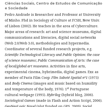
Ciências Sociais, Centro de Estudos de Comunicação
e Sociedade
Pedro Andrade is Researcher and Professor at University
of Minho. Phd in Sociology of Culture at FCSH, New Univ.
of Lisbon (2002). He teaches in the area of Cyberculture.
Major areas of research: art and science museums, digital
communications and literacies, digital social networks
(Web 2.0/Web 3.0), methodologies and hypermedia.
Coordinator of several funded research projects, e.g.
Scientific-Technological Literacy and Public Opinion: the case
of science museums
;
Public Communication of Arts: the case
of local/global art museums
. Activities in fine arts,
experimental cinema, hybrimedia, digital games. Exs: as
member of Paris Film Coop:
Film Saboté Spatial nº1
(1975)
and
Body Cinema
(images and music based on humidity
st
and temperature of the body, 1976). 1
Portuguese
cultural webpage (1995).
Hybrilog
(hybrid blog, 2006).
Sociological Games
(made in Flash and Action Script, 2006).
GeoNeoLogic Novel
(plot funded on GPS, 2009).
Social