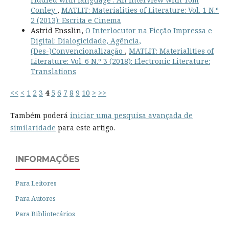
Conley
,
MATLIT: Materialities of Literature: Vol. 1 N.º
2 (2013): Escrita e Cinema
Astrid Ensslin,
O Interlocutor na Ficção Impressa e
Digital: Dialogicidade, Agência,
(Des-)Convencionalização
,
MATLIT: Materialities of
Literature: Vol. 6 N.º 3 (2018): Electronic Literature:
Translations
<<
<
1
2
3
4
5
6
7
8
9
10
>
>>
Também poderá
iniciar uma pesquisa avançada de
similaridade
para este artigo.
INFORMAÇÕES
Para Leitores
Para Autores
Para Bibliotecários