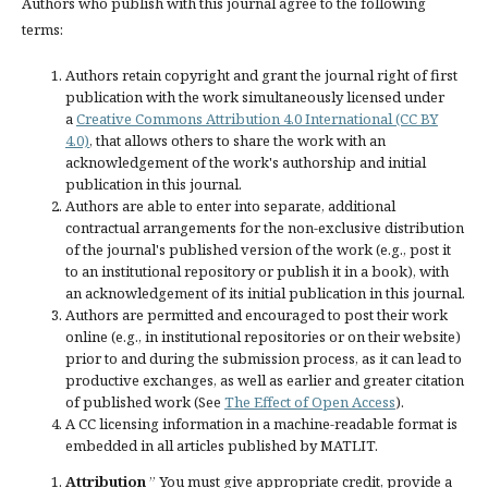
Authors who publish with this journal agree to the following
terms:
Authors retain copyright and grant the journal right of first
publication with the work simultaneously licensed under
a
Creative Commons Attribution 4.0 International (CC BY
4.0)
, that allows others to share the work with an
acknowledgement of the work's authorship and initial
publication in this journal.
Authors are able to enter into separate, additional
contractual arrangements for the non-exclusive distribution
of the journal's published version of the work (e.g., post it
to an institutional repository or publish it in a book), with
an acknowledgement of its initial publication in this journal.
Authors are permitted and encouraged to post their work
online (e.g., in institutional repositories or on their website)
prior to and during the submission process, as it can lead to
productive exchanges, as well as earlier and greater citation
of published work (See
The Effect of Open Access
).
A CC licensing information in a machine-readable format is
embedded in all articles published by MATLIT.
Attribution
” You must give
appropriate credit
, provide a