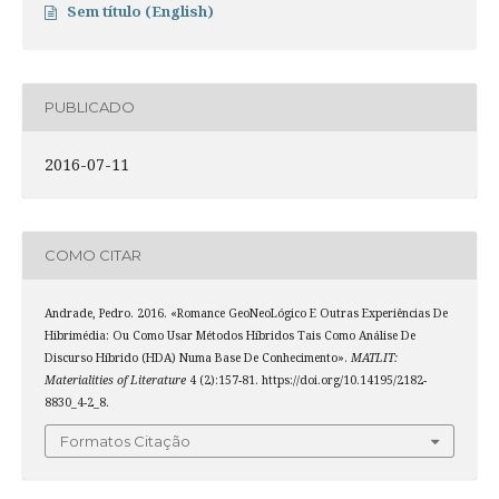
Sem título (English)
PUBLICADO
2016-07-11
COMO CITAR
Andrade, Pedro. 2016. «Romance GeoNeoLógico E Outras Experiências De
Hibrimédia: Ou Como Usar Métodos Híbridos Tais Como Análise De
Discurso Híbrido (HDA) Numa Base De Conhecimento».
MATLIT:
Materialities of Literature
4 (2):157-81. https://doi.org/10.14195/2182-
8830_4-2_8.
Formatos Citação