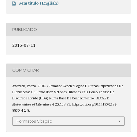
Sem título (English)
PUBLICADO
2016-07-11
COMO CITAR
Andrade, Pedro. 2016. «Romance GeoNeoLógico E Outras Experiências De
Hibrimédia: Ou Como Usar Métodos Híbridos Tais Como Análise De
Discurso Híbrido (HDA) Numa Base De Conhecimento».
MATLIT:
Materialities of Literature
4 (2):157-81. https://doi.org/10.14195/2182-
8830_4-2_8.
Formatos Citação