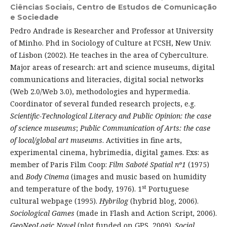
Ciências Sociais, Centro de Estudos de Comunicação
e Sociedade
Pedro Andrade is Researcher and Professor at University
of Minho. Phd in Sociology of Culture at FCSH, New Univ.
of Lisbon (2002). He teaches in the area of Cyberculture.
Major areas of research: art and science museums, digital
communications and literacies, digital social networks
(Web 2.0/Web 3.0), methodologies and hypermedia.
Coordinator of several funded research projects, e.g.
Scientific-Technological Literacy and Public Opinion: the case
of science museums
;
Public Communication of Arts: the case
of local/global art museums
. Activities in fine arts,
experimental cinema, hybrimedia, digital games. Exs: as
member of Paris Film Coop:
Film Saboté Spatial nº1
(1975)
and
Body Cinema
(images and music based on humidity
st
and temperature of the body, 1976). 1
Portuguese
cultural webpage (1995).
Hybrilog
(hybrid blog, 2006).
Sociological Games
(made in Flash and Action Script, 2006).
GeoNeoLogic Novel
(plot funded on GPS, 2009).
Social