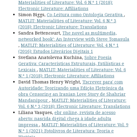
Materialities of Literature: Vol. 6 N.º 1 (2018):
Electronic Literature: Affiliations
Simon Biggs,
Co-Leitura como Ontologia Gerativa
,
MATLIT: Materialities of Literature: Vol. 6 N.º 3
(2018): Electronic Literature: Translations
Sandra Bettencourt,
The novel as multimedia,
networked book’: An Interview with Steve Tomasula
,
MATLIT: Materialities of Literature: Vol. 4 N.º 1
(2016): Estudos Literários Digitais 1
Svetlana Anatolevna Kuchina,
Sobre Poesia
Gerativa: Características Estruturais, Estilísticas e
Lexicais
,
MATLIT: Materialities of Literature: Vol. 6
N.º 1 (2018): Electronic Literature: Affiliations
David Thomas Henry Wright,
'Escrever para' com
Autoridade: Teorizando uma Edição Eletrónica da
obra Censoring an Iranian Love Story de Shahriar
Mandanipour
,
MATLIT: Materialities of Literature:
Vol. 6 N.º 3 (2018): Electronic Literature: Translations
Liliana Vasques,
ebr online, revista de acesso
aberto: nascida digital chega à idade adulta
impressa
,
MATLIT: Materialities of Literature: Vol. 9
N.º 1 (2021): Fotolivros de Literatura: Teoria e
História