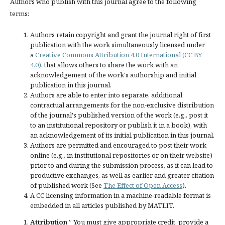
Authors who publish with this journal agree to the following
terms:
Authors retain copyright and grant the journal right of first
publication with the work simultaneously licensed under
a
Creative Commons Attribution 4.0 International (CC BY
4.0)
, that allows others to share the work with an
acknowledgement of the work's authorship and initial
publication in this journal.
Authors are able to enter into separate, additional
contractual arrangements for the non-exclusive distribution
of the journal's published version of the work (e.g., post it
to an institutional repository or publish it in a book), with
an acknowledgement of its initial publication in this journal.
Authors are permitted and encouraged to post their work
online (e.g., in institutional repositories or on their website)
prior to and during the submission process, as it can lead to
productive exchanges, as well as earlier and greater citation
of published work (See
The Effect of Open Access
).
A CC licensing information in a machine-readable format is
embedded in all articles published by MATLIT.
Attribution
” You must give
appropriate credit
, provide a