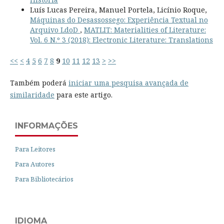
Luís Lucas Pereira, Manuel Portela, Licínio Roque,
Máquinas do Desassossego: Experiência Textual no
Arquivo LdoD
,
MATLIT: Materialities of Literature:
Vol. 6 N.º 3 (2018): Electronic Literature: Translations
<<
<
4
5
6
7
8
9
10
11
12
13
>
>>
Também poderá
iniciar uma pesquisa avançada de
similaridade
para este artigo.
INFORMAÇÕES
Para Leitores
Para Autores
Para Bibliotecários
IDIOMA