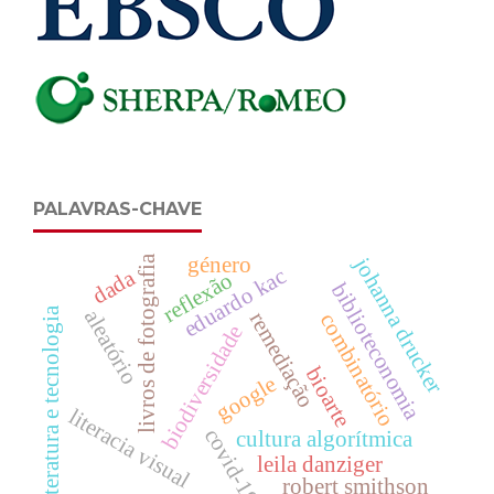
PALAVRAS-CHAVE
género
johanna drucker
livros de fotografia
eduardo kac
dada
reflexão
biblioteconomia
literatura e tecnologia
aleatório
remediação
combinatório
biodiversidade
bioarte
google
literacia visual
covid-19
cultura algorítmica
leila danziger
robert smithson