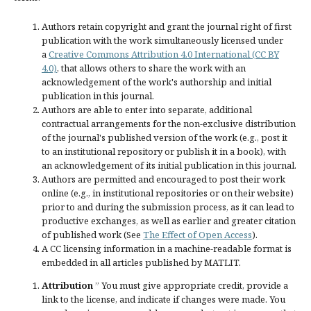
Authors retain copyright and grant the journal right of first
publication with the work simultaneously licensed under
a
Creative Commons Attribution 4.0 International (CC BY
4.0)
, that allows others to share the work with an
acknowledgement of the work's authorship and initial
publication in this journal.
Authors are able to enter into separate, additional
contractual arrangements for the non-exclusive distribution
of the journal's published version of the work (e.g., post it
to an institutional repository or publish it in a book), with
an acknowledgement of its initial publication in this journal.
Authors are permitted and encouraged to post their work
online (e.g., in institutional repositories or on their website)
prior to and during the submission process, as it can lead to
productive exchanges, as well as earlier and greater citation
of published work (See
The Effect of Open Access
).
A CC licensing information in a machine-readable format is
embedded in all articles published by MATLIT.
Attribution
” You must give
appropriate credit
, provide a
link to the license, and
indicate if changes were made
. You