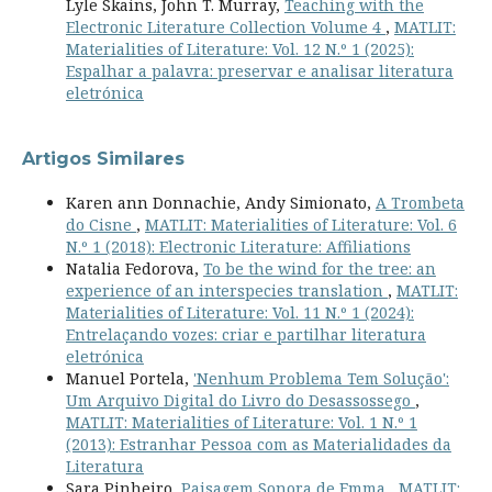
Lyle Skains, John T. Murray,
Teaching with the
Electronic Literature Collection Volume 4
,
MATLIT:
Materialities of Literature: Vol. 12 N.º 1 (2025):
Espalhar a palavra: preservar e analisar literatura
eletrónica
Artigos Similares
Karen ann Donnachie, Andy Simionato,
A Trombeta
do Cisne
,
MATLIT: Materialities of Literature: Vol. 6
N.º 1 (2018): Electronic Literature: Affiliations
Natalia Fedorova,
To be the wind for the tree: an
experience of an interspecies translation
,
MATLIT:
Materialities of Literature: Vol. 11 N.º 1 (2024):
Entrelaçando vozes: criar e partilhar literatura
eletrónica
Manuel Portela,
'Nenhum Problema Tem Solução':
Um Arquivo Digital do Livro do Desassossego
,
MATLIT: Materialities of Literature: Vol. 1 N.º 1
(2013): Estranhar Pessoa com as Materialidades da
Literatura
Sara Pinheiro,
Paisagem Sonora de Emma
,
MATLIT: