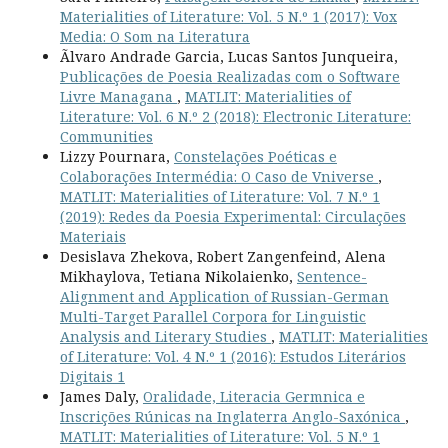
Materialities of Literature: Vol. 5 N.º 1 (2017): Vox
Media: O Som na Literatura
Ãlvaro Andrade Garcia, Lucas Santos Junqueira,
Publicações de Poesia Realizadas com o Software
Livre Managana
,
MATLIT: Materialities of
Literature: Vol. 6 N.º 2 (2018): Electronic Literature:
Communities
Lizzy Pournara,
Constelações Poéticas e
Colaborações Intermédia: O Caso de Vniverse
,
MATLIT: Materialities of Literature: Vol. 7 N.º 1
(2019): Redes da Poesia Experimental: Circulações
Materiais
Desislava Zhekova, Robert Zangenfeind, Alena
Mikhaylova, Tetiana Nikolaienko,
Sentence-
Alignment and Application of Russian-German
Multi-Target Parallel Corpora for Linguistic
Analysis and Literary Studies
,
MATLIT: Materialities
of Literature: Vol. 4 N.º 1 (2016): Estudos Literários
Digitais 1
James Daly,
Oralidade, Literacia Germnica e
Inscrições Rúnicas na Inglaterra Anglo-Saxónica
,
MATLIT: Materialities of Literature: Vol. 5 N.º 1