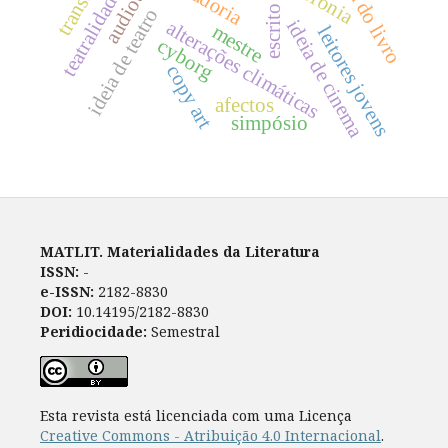
historia do livro
audiotour
teatralidade
escrito
ideia de teatro
ideia de cinema
alterações climáticas
mestre
leitores jovens
cyborg
copy art
afectos
simpósio
MATLIT. Materialidades da Literatura
ISSN:
-
e-ISSN:
2182-8830
DOI:
10.14195/2182-8830
Peridiocidade:
Semestral
Esta revista está licenciada com uma Licença
Creative Commons - Atribuição 4.0 Internacional
.