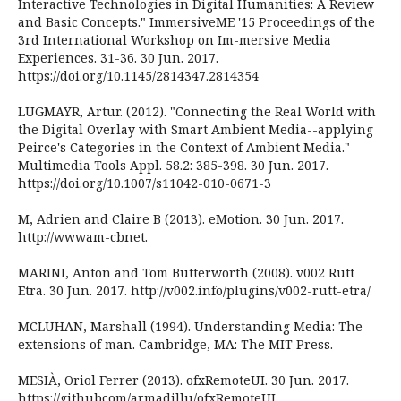
Interactive Technologies in Digital Humanities: A Review
and Basic Concepts." ImmersiveME '15 Proceedings of the
3rd International Workshop on Im-mersive Media
Experiences. 31-36. 30 Jun. 2017.
https://doi.org/10.1145/2814347.2814354
LUGMAYR, Artur. (2012). "Connecting the Real World with
the Digital Overlay with Smart Ambient Media--applying
Peirce's Categories in the Context of Ambient Media."
Multimedia Tools Appl. 58.2: 385-398. 30 Jun. 2017.
https://doi.org/10.1007/s11042-010-0671-3
M, Adrien and Claire B (2013). eMotion. 30 Jun. 2017.
http://wwwam-cbnet.
MARINI, Anton and Tom Butterworth (2008). v002 Rutt
Etra. 30 Jun. 2017. http://v002.info/plugins/v002-rutt-etra/
MCLUHAN, Marshall (1994). Understanding Media: The
extensions of man. Cambridge, MA: The MIT Press.
MESIÀ, Oriol Ferrer (2013). ofxRemoteUI. 30 Jun. 2017.
https://githubcom/armadillu/ofxRemoteUI.