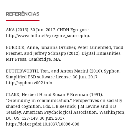
REFERÊNCIAS
AKA (2015). 30 Jun. 2017. CHDH Egregore.
http://wwwchdhnet/egregore_sourcephp.
BURDICK, Anne, Johanna Drucker, Peter Lunenfeld, Todd
Presner, and Jeffrey Schnapp (2012). Digital Humanities.
MIT Press, Cambridge, MA.
BUTTERWORTH, Tom, and Anton Marini (2010). Syphon.
Simplified BSD software license. 30 Jun. 2017.
http://syphon.v002.info
CLARK, Herbert H and Susan E Brennan (1991).
"Grounding in communication." Perspectives on socially
shared cognition. Eds. L B Resnick, J M Levine and S D
Teasley. American Psychological Association, Washington,
DC, US, 127-149. 30 Jun. 2017.
https://doi.org/doi:10.1037/10096-006