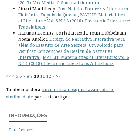
(2017): Vox Media: O Som na Literatura
Stuart Moulthrop,
'Just Not the Future': A Literatura
Eletrónica Depois da Queda
,
MATLIT: Materialities
of Literature: Vol. 6 N.º 3 (2018): Electronic Literature:
Translations
Hartmut Koenitz, Christian Roth, Teun Dubbelman,
Noam Knoller,
Design de Narrativa Interativa para
além do Estatuto de Arte Secreta: Um Método para
Verificar Convenções de Design de Narrativa
Interativa
,
MATLIT: Materialities of Literature: Vol. 6
N.º 1 (2018): Electronic Literature: Affiliations
<<
<
5
6
7
8
9
10
11
12
>
>>
Também poderá
iniciar uma pesquisa avançada de
similaridade
para este artigo.
INFORMAÇÕES
Para Leitores