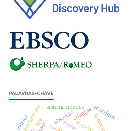
PALAVRAS-CHAVE
transbordamento
ecocrítica
sistema poético
crianças
absorção
música
fala
avatar
arqueofonia
curadoria