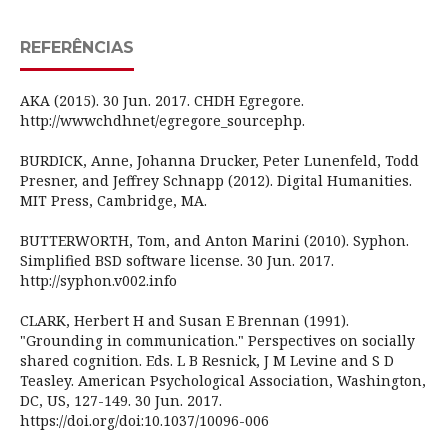
REFERÊNCIAS
AKA (2015). 30 Jun. 2017. CHDH Egregore.
http://wwwchdhnet/egregore_sourcephp.
BURDICK, Anne, Johanna Drucker, Peter Lunenfeld, Todd
Presner, and Jeffrey Schnapp (2012). Digital Humanities.
MIT Press, Cambridge, MA.
BUTTERWORTH, Tom, and Anton Marini (2010). Syphon.
Simplified BSD software license. 30 Jun. 2017.
http://syphon.v002.info
CLARK, Herbert H and Susan E Brennan (1991).
"Grounding in communication." Perspectives on socially
shared cognition. Eds. L B Resnick, J M Levine and S D
Teasley. American Psychological Association, Washington,
DC, US, 127-149. 30 Jun. 2017.
https://doi.org/doi:10.1037/10096-006