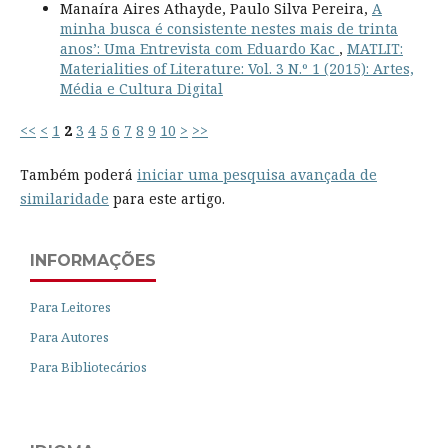
Manaíra Aires Athayde, Paulo Silva Pereira,
A
minha busca é consistente nestes mais de trinta
anos’: Uma Entrevista com Eduardo Kac
,
MATLIT:
Materialities of Literature: Vol. 3 N.º 1 (2015): Artes,
Média e Cultura Digital
<<
<
1
2
3
4
5
6
7
8
9
10
>
>>
Também poderá
iniciar uma pesquisa avançada de
similaridade
para este artigo.
INFORMAÇÕES
Para Leitores
Para Autores
Para Bibliotecários