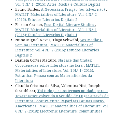
Vol. 3 N.º 1 (2015): Artes, Média e Cultura Digital
Bruno Fontes,
A Necessária Fricção (ou talvez não)
,
MATLIT: Materialities of Literature: Vol. 4 N.º 2
(2016): Estudos Literários Digitais 2
Florian Cramer,
Post-Digital Literary Studies
,
MATLIT: Materialities of Literature: Vol. 4 N.º 1
(2016): Estudos Literários Digitais 1
Nuno Miguel Neves, Tiago Schwäbl,
Vox Media: O
Som na Literatura
,
MATLIT: Materialities of
Literature: Vol. 4 N.º 2 (2016): Estudos Literários
Digitais 2
Daniela Côrtes Maduro,
Na Face das Ondas:
Coordenadas sobre Literatura no Ecrã
,
MATLIT:
Materialities of Literature: Vol. 1 N.º 1 (2013):
Estranhar Pessoa com as Materialidades da
Literatura
Claudia Cristina da Silva, Valentina Nisi, Joseph
Straubhaar,
'Foi tudo por nos termos mudado para o
Texas': Desenvolvendo o Sentido de Lugar através de
Literatura Locativa entre Raparigas Latinas Norte-
Americanas
,
MATLIT: Materialities of Literature: Vol.
6 N.º 2 (2018): Electronic Literature: Communities