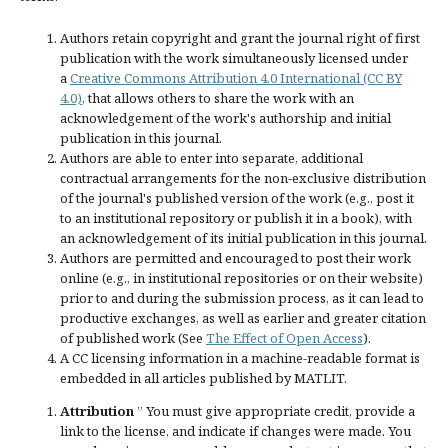
Authors retain copyright and grant the journal right of first
publication with the work simultaneously licensed under
a
Creative Commons Attribution 4.0 International (CC BY
4.0)
, that allows others to share the work with an
acknowledgement of the work's authorship and initial
publication in this journal.
Authors are able to enter into separate, additional
contractual arrangements for the non-exclusive distribution
of the journal's published version of the work (e.g., post it
to an institutional repository or publish it in a book), with
an acknowledgement of its initial publication in this journal.
Authors are permitted and encouraged to post their work
online (e.g., in institutional repositories or on their website)
prior to and during the submission process, as it can lead to
productive exchanges, as well as earlier and greater citation
of published work (See
The Effect of Open Access
).
A CC licensing information in a machine-readable format is
embedded in all articles published by MATLIT.
Attribution
” You must give
appropriate credit
, provide a
link to the license, and
indicate if changes were made
. You