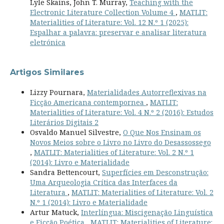
Lyle Skains, John T. Murray,
Teaching with the
Electronic Literature Collection Volume 4
,
MATLIT:
Materialities of Literature: Vol. 12 N.º 1 (2025):
Espalhar a palavra: preservar e analisar literatura
eletrónica
Artigos Similares
Lizzy Pournara,
Materialidades Autorreflexivas na
Ficção Americana contempornea
,
MATLIT:
Materialities of Literature: Vol. 4 N.º 2 (2016): Estudos
Literários Digitais 2
Osvaldo Manuel Silvestre,
O Que Nos Ensinam os
Novos Meios sobre o Livro no Livro do Desassossego
,
MATLIT: Materialities of Literature: Vol. 2 N.º 1
(2014): Livro e Materialidade
Sandra Bettencourt,
Superfícies em Desconstrução:
Uma Arqueologia Crítica das Interfaces da
Literatura
,
MATLIT: Materialities of Literature: Vol. 2
N.º 1 (2014): Livro e Materialidade
Artur Matuck,
Interlíngua: Miscigenação Linguística
e Ficção Poética
,
MATLIT: Materialities of Literature: