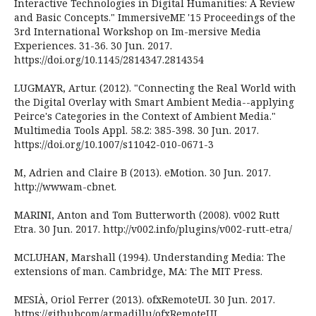
Interactive Technologies in Digital Humanities: A Review
and Basic Concepts." ImmersiveME '15 Proceedings of the
3rd International Workshop on Im-mersive Media
Experiences. 31-36. 30 Jun. 2017.
https://doi.org/10.1145/2814347.2814354
LUGMAYR, Artur. (2012). "Connecting the Real World with
the Digital Overlay with Smart Ambient Media--applying
Peirce's Categories in the Context of Ambient Media."
Multimedia Tools Appl. 58.2: 385-398. 30 Jun. 2017.
https://doi.org/10.1007/s11042-010-0671-3
M, Adrien and Claire B (2013). eMotion. 30 Jun. 2017.
http://wwwam-cbnet.
MARINI, Anton and Tom Butterworth (2008). v002 Rutt
Etra. 30 Jun. 2017. http://v002.info/plugins/v002-rutt-etra/
MCLUHAN, Marshall (1994). Understanding Media: The
extensions of man. Cambridge, MA: The MIT Press.
MESIÀ, Oriol Ferrer (2013). ofxRemoteUI. 30 Jun. 2017.
https://githubcom/armadillu/ofxRemoteUI.