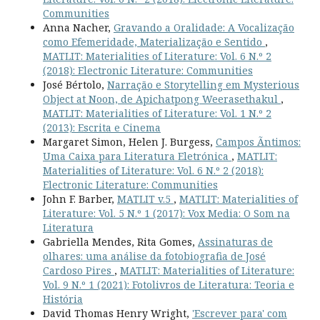
Communities
Anna Nacher,
Gravando a Oralidade: A Vocalização
como Efemeridade, Materialização e Sentido
,
MATLIT: Materialities of Literature: Vol. 6 N.º 2
(2018): Electronic Literature: Communities
José Bértolo,
Narração e Storytelling em Mysterious
Object at Noon, de Apichatpong Weerasethakul
,
MATLIT: Materialities of Literature: Vol. 1 N.º 2
(2013): Escrita e Cinema
Margaret Simon, Helen J. Burgess,
Campos Ãntimos:
Uma Caixa para Literatura Eletrónica
,
MATLIT:
Materialities of Literature: Vol. 6 N.º 2 (2018):
Electronic Literature: Communities
John F. Barber,
MATLIT v.5
,
MATLIT: Materialities of
Literature: Vol. 5 N.º 1 (2017): Vox Media: O Som na
Literatura
Gabriella Mendes, Rita Gomes,
Assinaturas de
olhares: uma análise da fotobiografia de José
Cardoso Pires
,
MATLIT: Materialities of Literature:
Vol. 9 N.º 1 (2021): Fotolivros de Literatura: Teoria e
História
David Thomas Henry Wright,
'Escrever para' com