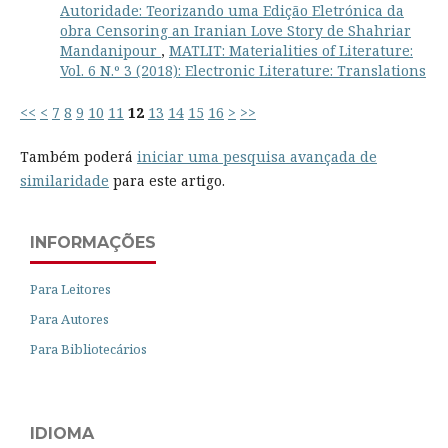
Autoridade: Teorizando uma Edição Eletrónica da
obra Censoring an Iranian Love Story de Shahriar
Mandanipour
,
MATLIT: Materialities of Literature:
Vol. 6 N.º 3 (2018): Electronic Literature: Translations
<<
<
7
8
9
10
11
12
13
14
15
16
>
>>
Também poderá
iniciar uma pesquisa avançada de
similaridade
para este artigo.
INFORMAÇÕES
Para Leitores
Para Autores
Para Bibliotecários
IDIOMA