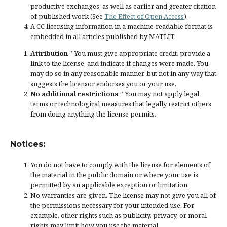
productive exchanges, as well as earlier and greater citation
of published work (See
The Effect of Open Access
).
A CC licensing information in a machine-readable format is
embedded in all articles published by MATLIT.
Attribution
” You must give
appropriate credit
, provide a
link to the license, and
indicate if changes were made
. You
may do so in any reasonable manner, but not in any way that
suggests the licensor endorses you or your use.
No additional restrictions
” You may not apply legal
terms or
technological measures
that legally restrict others
from doing anything the license permits.
Notices:
You do not have to comply with the license for elements of
the material in the public domain or where your use is
permitted by an applicable
exception or limitation
.
No warranties are given. The license may not give you all of
the permissions necessary for your intended use. For
example, other rights such as
publicity, privacy, or moral
rights
may limit how you use the material.