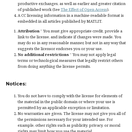
productive exchanges, as well as earlier and greater citation
of published work (See
The Effect of Open Access
).
A CC licensing information in a machine-readable format is
embedded in all articles published by MATLIT.
Attribution
” You must give
appropriate credit
, provide a
link to the license, and
indicate if changes were made
. You
may do so in any reasonable manner, but not in any way that
suggests the licensor endorses you or your use.
No additional restrictions
” You may not apply legal
terms or
technological measures
that legally restrict others
from doing anything the license permits.
Notices:
You do not have to comply with the license for elements of
the material in the public domain or where your use is
permitted by an applicable
exception or limitation
.
No warranties are given. The license may not give you all of
the permissions necessary for your intended use. For
example, other rights such as
publicity, privacy, or moral
rights
may limit how you use the material.