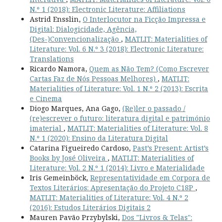
N.º 1 (2018): Electronic Literature: Affiliations
Astrid Ensslin,
O Interlocutor na Ficção Impressa e
Digital: Dialogicidade, Agência,
(Des-)Convencionalização
,
MATLIT: Materialities of
Literature: Vol. 6 N.º 3 (2018): Electronic Literature:
Translations
Ricardo Namora,
Quem as Não Tem? (Como Escrever
Cartas Faz de Nós Pessoas Melhores)
,
MATLIT:
Materialities of Literature: Vol. 1 N.º 2 (2013): Escrita
e Cinema
Diogo Marques, Ana Gago,
(Re)ler o passado /
(re)escrever o futuro: literatura digital e património
imaterial
,
MATLIT: Materialities of Literature: Vol. 8
N.º 1 (2020): Ensino da Literatura Digital
Catarina Figueiredo Cardoso,
Past’s Present: Artist’s
Books by José Oliveira
,
MATLIT: Materialities of
Literature: Vol. 2 N.º 1 (2014): Livro e Materialidade
Iris Gemeinböck,
Representatividade em Corpora de
Textos Literários: Apresentação do Projeto C18P
,
MATLIT: Materialities of Literature: Vol. 4 N.º 2
(2016): Estudos Literários Digitais 2
Mauren Pavão Przybylski,
Dos "Livros & Telas":