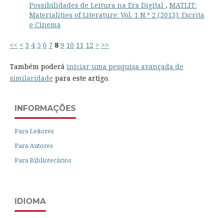
Possibilidades de Leitura na Era Digital
,
MATLIT:
Materialities of Literature: Vol. 1 N.º 2 (2013): Escrita
e Cinema
<<
<
3
4
5
6
7
8
9
10
11
12
>
>>
Também poderá
iniciar uma pesquisa avançada de
similaridade
para este artigo.
INFORMAÇÕES
Para Leitores
Para Autores
Para Bibliotecários
IDIOMA