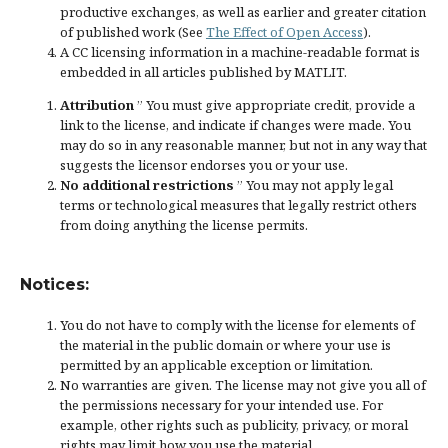
productive exchanges, as well as earlier and greater citation
of published work (See
The Effect of Open Access
).
A CC licensing information in a machine-readable format is
embedded in all articles published by MATLIT.
Attribution
” You must give
appropriate credit
, provide a
link to the license, and
indicate if changes were made
. You
may do so in any reasonable manner, but not in any way that
suggests the licensor endorses you or your use.
No additional restrictions
” You may not apply legal
terms or
technological measures
that legally restrict others
from doing anything the license permits.
Notices:
You do not have to comply with the license for elements of
the material in the public domain or where your use is
permitted by an applicable
exception or limitation
.
No warranties are given. The license may not give you all of
the permissions necessary for your intended use. For
example, other rights such as
publicity, privacy, or moral
rights
may limit how you use the material.