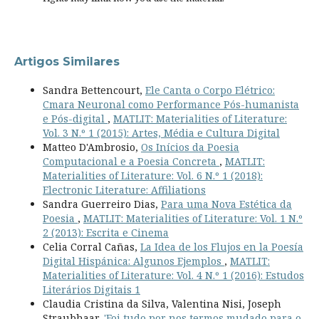
Artigos Similares
Sandra Bettencourt,
Ele Canta o Corpo Elétrico:
Cmara Neuronal como Performance Pós-humanista
e Pós-digital
,
MATLIT: Materialities of Literature:
Vol. 3 N.º 1 (2015): Artes, Média e Cultura Digital
Matteo D'Ambrosio,
Os Inícios da Poesia
Computacional e a Poesia Concreta
,
MATLIT:
Materialities of Literature: Vol. 6 N.º 1 (2018):
Electronic Literature: Affiliations
Sandra Guerreiro Dias,
Para uma Nova Estética da
Poesia
,
MATLIT: Materialities of Literature: Vol. 1 N.º
2 (2013): Escrita e Cinema
Celia Corral Cañas,
La Idea de los Flujos en la Poesía
Digital Hispánica: Algunos Ejemplos
,
MATLIT:
Materialities of Literature: Vol. 4 N.º 1 (2016): Estudos
Literários Digitais 1
Claudia Cristina da Silva, Valentina Nisi, Joseph
Straubhaar,
'Foi tudo por nos termos mudado para o