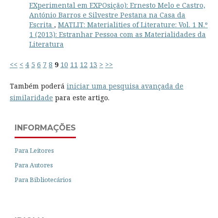
EXperimental em EXPOsição): Ernesto Melo e Castro,
António Barros e Silvestre Pestana na Casa da
Escrita
,
MATLIT: Materialities of Literature: Vol. 1 N.º
1 (2013): Estranhar Pessoa com as Materialidades da
Literatura
<<
<
4
5
6
7
8
9
10
11
12
13
>
>>
Também poderá
iniciar uma pesquisa avançada de
similaridade
para este artigo.
INFORMAÇÕES
Para Leitores
Para Autores
Para Bibliotecários