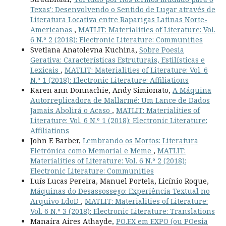
Texas': Desenvolvendo o Sentido de Lugar através de
Literatura Locativa entre Raparigas Latinas Norte-
Americanas
,
MATLIT: Materialities of Literature: Vol.
6 N.º 2 (2018): Electronic Literature: Communities
Svetlana Anatolevna Kuchina,
Sobre Poesia
Gerativa: Características Estruturais, Estilísticas e
Lexicais
,
MATLIT: Materialities of Literature: Vol. 6
N.º 1 (2018): Electronic Literature: Affiliations
Karen ann Donnachie, Andy Simionato,
A Máquina
Autorreplicadora de Mallarmé: Um Lance de Dados
Jamais Abolirá o Acaso
,
MATLIT: Materialities of
Literature: Vol. 6 N.º 1 (2018): Electronic Literature:
Affiliations
John F. Barber,
Lembrando os Mortos: Literatura
Eletrónica como Memorial e Meme
,
MATLIT:
Materialities of Literature: Vol. 6 N.º 2 (2018):
Electronic Literature: Communities
Luís Lucas Pereira, Manuel Portela, Licínio Roque,
Máquinas do Desassossego: Experiência Textual no
Arquivo LdoD
,
MATLIT: Materialities of Literature:
Vol. 6 N.º 3 (2018): Electronic Literature: Translations
Manaíra Aires Athayde,
PO.EX em EXPO (ou POesia