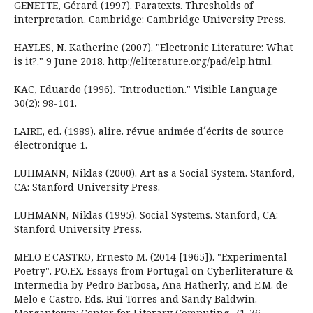
GENETTE, Gérard (1997). Paratexts. Thresholds of
interpretation. Cambridge: Cambridge University Press.
HAYLES, N. Katherine (2007). "Electronic Literature: What
is it?." 9 June 2018. http://eliterature.org/pad/elp.html.
KAC, Eduardo (1996). "Introduction." Visible Language
30(2): 98-101.
LAIRE, ed. (1989). alire. révue animée d´écrits de source
électronique 1.
LUHMANN, Niklas (2000). Art as a Social System. Stanford,
CA: Stanford University Press.
LUHMANN, Niklas (1995). Social Systems. Stanford, CA:
Stanford University Press.
MELO E CASTRO, Ernesto M. (2014 [1965]). "Experimental
Poetry". PO.EX. Essays from Portugal on Cyberliterature &
Intermedia by Pedro Barbosa, Ana Hatherly, and E.M. de
Melo e Castro. Eds. Rui Torres and Sandy Baldwin.
Morgantown: Center for Literary Computing. 71-76.