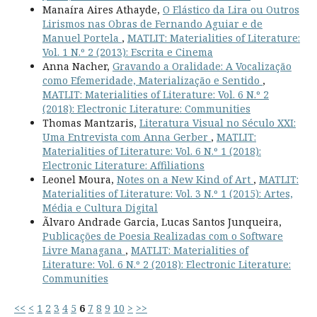
Manaíra Aires Athayde,
O Elástico da Lira ou Outros
Lirismos nas Obras de Fernando Aguiar e de
Manuel Portela
,
MATLIT: Materialities of Literature:
Vol. 1 N.º 2 (2013): Escrita e Cinema
Anna Nacher,
Gravando a Oralidade: A Vocalização
como Efemeridade, Materialização e Sentido
,
MATLIT: Materialities of Literature: Vol. 6 N.º 2
(2018): Electronic Literature: Communities
Thomas Mantzaris,
Literatura Visual no Século XXI:
Uma Entrevista com Anna Gerber
,
MATLIT:
Materialities of Literature: Vol. 6 N.º 1 (2018):
Electronic Literature: Affiliations
Leonel Moura,
Notes on a New Kind of Art
,
MATLIT:
Materialities of Literature: Vol. 3 N.º 1 (2015): Artes,
Média e Cultura Digital
Ãlvaro Andrade Garcia, Lucas Santos Junqueira,
Publicações de Poesia Realizadas com o Software
Livre Managana
,
MATLIT: Materialities of
Literature: Vol. 6 N.º 2 (2018): Electronic Literature:
Communities
<<
<
1
2
3
4
5
6
7
8
9
10
>
>>