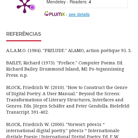
Mendeley - Readers:
4
-
see details
REFERÊNCIAS
A.L.A.M.O. (1984). "PRELUDE." ALAMO, action poétique 95. 3.
BAILEY, Richard (1973). "Preface." Computer Poems. Ed.
Richard Bailey. Drummond Island, MI: Po-togannissing
Press. n.p.
BLOCK, Friedrich W. (2010). "How to Construct the Genre
of Digital Poetry. A User Manual." Beyond the Screen:
Transformations of Literary Structures, Interfaces and
Genres. Eds. Jörgen Schäfer and Peter Gendolla. Bielefeld:
Transcript. 391-402.
BLOCK, Friedrich W. (2000). "Vorwort: p0es1s “
international digital poetry." p0es1s “ Internationale
digitale Poesie / International Digital Poetry. Ed. F. W.