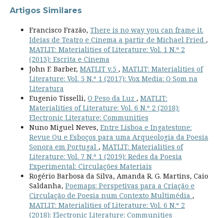
Artigos Similares
Francisco Frazão,
There is no way you can frame it.
Ideias de Teatro e Cinema a partir de Michael Fried
,
MATLIT: Materialities of Literature: Vol. 1 N.º 2
(2013): Escrita e Cinema
John F. Barber,
MATLIT v.5
,
MATLIT: Materialities of
Literature: Vol. 5 N.º 1 (2017): Vox Media: O Som na
Literatura
Eugenio Tisselli,
O Peso da Luz
,
MATLIT:
Materialities of Literature: Vol. 6 N.º 2 (2018):
Electronic Literature: Communities
Nuno Miguel Neves,
Entre Lisboa e Ingatestone:
Revue Ou e Esboços para uma Arqueologia da Poesia
Sonora em Portugal
,
MATLIT: Materialities of
Literature: Vol. 7 N.º 1 (2019): Redes da Poesia
Experimental: Circulações Materiais
Rogério Barbosa da Silva, Amanda R. G. Martins, Caio
Saldanha,
Poemaps: Perspetivas para a Criação e
Circulação de Poesia num Contexto Multimédia
,
MATLIT: Materialities of Literature: Vol. 6 N.º 2
(2018): Electronic Literature: Communities