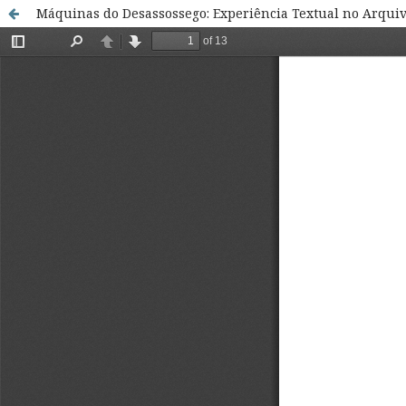
Máquinas do Desassossego: Experiência Textual no Arqui