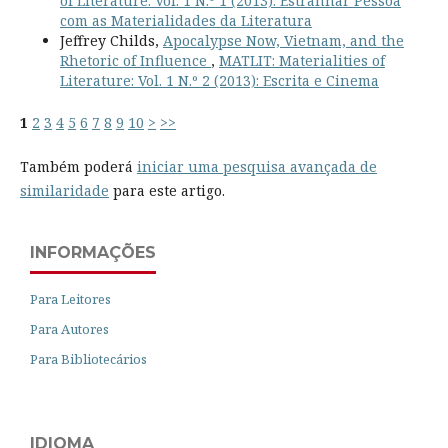
of Literature: Vol. 1 N.º 1 (2013): Estranhar Pessoa
com as Materialidades da Literatura
Jeffrey Childs,
Apocalypse Now, Vietnam, and the
Rhetoric of Influence
,
MATLIT: Materialities of
Literature: Vol. 1 N.º 2 (2013): Escrita e Cinema
1
2
3
4
5
6
7
8
9
10
>
>>
Também poderá
iniciar uma pesquisa avançada de
similaridade
para este artigo.
INFORMAÇÕES
Para Leitores
Para Autores
Para Bibliotecários
IDIOMA