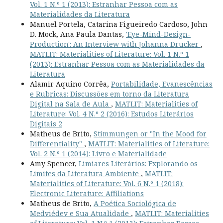
Vol. 1 N.º 1 (2013): Estranhar Pessoa com as
Materialidades da Literatura
Manuel Portela, Catarina Figueiredo Cardoso, John
D. Mock, Ana Paula Dantas,
'Eye-Mind-Design-
Production': An Interview with Johanna Drucker
,
MATLIT: Materialities of Literature: Vol. 1 N.º 1
(2013): Estranhar Pessoa com as Materialidades da
Literatura
Alamir Aquino Corrêa,
Portabilidade, Evanescências
e Rubricas: Discussões em torno da Literatura
Digital na Sala de Aula
,
MATLIT: Materialities of
Literature: Vol. 4 N.º 2 (2016): Estudos Literários
Digitais 2
Matheus de Brito,
Stimmungen or "In the Mood for
Differentiality"
,
MATLIT: Materialities of Literature:
Vol. 2 N.º 1 (2014): Livro e Materialidade
Amy Spencer,
Limiares Literários: Explorando os
Limites da Literatura Ambiente
,
MATLIT:
Materialities of Literature: Vol. 6 N.º 1 (2018):
Electronic Literature: Affiliations
Matheus de Brito,
A Poética Sociológica de
Medviédev e Sua Atualidade
,
MATLIT: Materialities