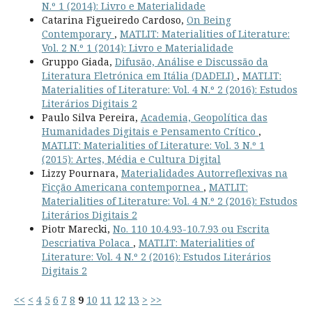
N.º 1 (2014): Livro e Materialidade
Catarina Figueiredo Cardoso,
On Being
Contemporary
,
MATLIT: Materialities of Literature:
Vol. 2 N.º 1 (2014): Livro e Materialidade
Gruppo Giada,
Difusão, Análise e Discussão da
Literatura Eletrónica em Itália (DADELI)
,
MATLIT:
Materialities of Literature: Vol. 4 N.º 2 (2016): Estudos
Literários Digitais 2
Paulo Silva Pereira,
Academia, Geopolítica das
Humanidades Digitais e Pensamento Crítico
,
MATLIT: Materialities of Literature: Vol. 3 N.º 1
(2015): Artes, Média e Cultura Digital
Lizzy Pournara,
Materialidades Autorreflexivas na
Ficção Americana contempornea
,
MATLIT:
Materialities of Literature: Vol. 4 N.º 2 (2016): Estudos
Literários Digitais 2
Piotr Marecki,
No. 110 10.4.93-10.7.93 ou Escrita
Descriativa Polaca
,
MATLIT: Materialities of
Literature: Vol. 4 N.º 2 (2016): Estudos Literários
Digitais 2
<<
<
4
5
6
7
8
9
10
11
12
13
>
>>