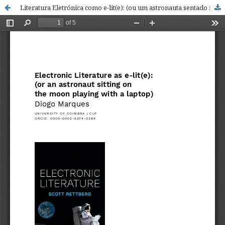
Literatura Eletrónica como e-lit(e): (ou um astronauta sentado na lua a brincar com um portátil)