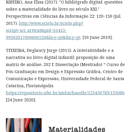
RIBEIRO, Ana Elisa (2017). "O bibliógrafo digital: questões
sobre a materialidade do livro no século XXI."
Perspectivas em Ciências da Informação 22: 120-130 (jul.
2017).
http://www.scielo.br/scielo.php?
script=sci_arttext&pid=S1413-
99362017000600120&lng=pt&tlng=pt
. [10 June 2019].
TEIXEIRA, Deglaucy Jorge (2015). A interatividade e a
narrativa no livro digital infantil: proposição de uma
matriz de análise. 202 f. Dissertação (Mestrado) “ Curso de
Pós-Graduação em Design e Expressão Gráfica, Centro de
Comunicação e Expressão, Universidade Federal de Santa
Catarina, Florianópolis.
https://repositorio.ufsc.br/xmlui/handle/123456789/133086
.
[24 June 2020].