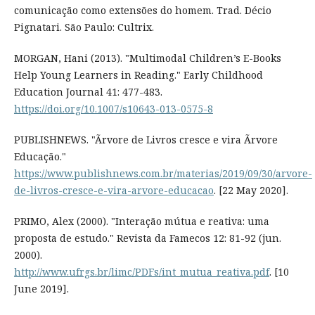
comunicação como extensões do homem. Trad. Décio
Pignatari. São Paulo: Cultrix.
MORGAN, Hani (2013). "Multimodal Children’s E-Books
Help Young Learners in Reading." Early Childhood
Education Journal 41: 477-483.
https://doi.org/10.1007/s10643-013-0575-8
PUBLISHNEWS. "Ãrvore de Livros cresce e vira Ãrvore
Educação."
https://www.publishnews.com.br/materias/2019/09/30/arvore-
de-livros-cresce-e-vira-arvore-educacao
. [22 May 2020].
PRIMO, Alex (2000). "Interação mútua e reativa: uma
proposta de estudo." Revista da Famecos 12: 81-92 (jun.
2000).
http://www.ufrgs.br/limc/PDFs/int_mutua_reativa.pdf
. [10
June 2019].