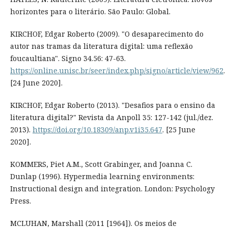
horizontes para o literário. São Paulo: Global.
KIRCHOF, Edgar Roberto (2009). "O desaparecimento do
autor nas tramas da literatura digital: uma reflexão
foucaultiana". Signo 34.56: 47-63.
https://online.unisc.br/seer/index.php/signo/article/view/962
.
[24 June 2020].
KIRCHOF, Edgar Roberto (2013). "Desafios para o ensino da
literatura digital?" Revista da Anpoll 35: 127-142 (jul./dez.
2013).
https://doi.org/10.18309/anp.v1i35.647
. [25 June
2020].
KOMMERS, Piet A.M., Scott Grabinger, and Joanna C.
Dunlap (1996). Hypermedia learning environments:
Instructional design and integration. London: Psychology
Press.
MCLUHAN, Marshall (2011 [1964]). Os meios de