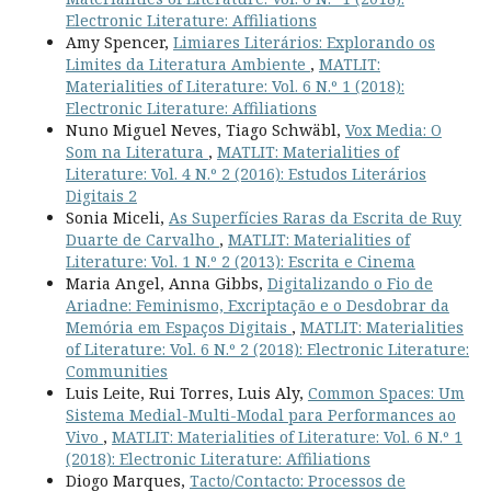
Electronic Literature: Affiliations
Amy Spencer,
Limiares Literários: Explorando os
Limites da Literatura Ambiente
,
MATLIT:
Materialities of Literature: Vol. 6 N.º 1 (2018):
Electronic Literature: Affiliations
Nuno Miguel Neves, Tiago Schwäbl,
Vox Media: O
Som na Literatura
,
MATLIT: Materialities of
Literature: Vol. 4 N.º 2 (2016): Estudos Literários
Digitais 2
Sonia Miceli,
As Superfícies Raras da Escrita de Ruy
Duarte de Carvalho
,
MATLIT: Materialities of
Literature: Vol. 1 N.º 2 (2013): Escrita e Cinema
Maria Angel, Anna Gibbs,
Digitalizando o Fio de
Ariadne: Feminismo, Excriptação e o Desdobrar da
Memória em Espaços Digitais
,
MATLIT: Materialities
of Literature: Vol. 6 N.º 2 (2018): Electronic Literature:
Communities
Luis Leite, Rui Torres, Luis Aly,
Common Spaces: Um
Sistema Medial-Multi-Modal para Performances ao
Vivo
,
MATLIT: Materialities of Literature: Vol. 6 N.º 1
(2018): Electronic Literature: Affiliations
Diogo Marques,
Tacto/Contacto: Processos de