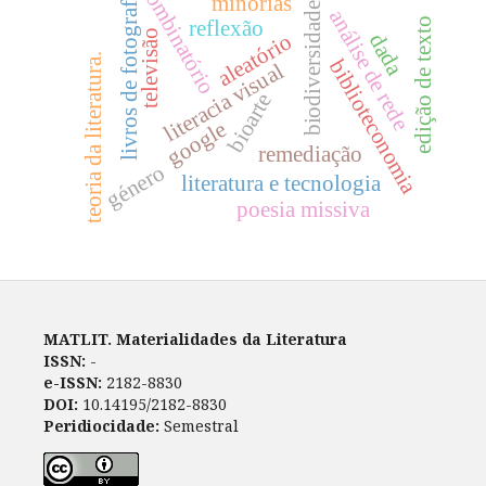
combinatório
livros de fotografia
minorias
biodiversidade
análise de rede
reflexão
edição de texto
televisão
aleatório
dada
teoria da literatura.
biblioteconomia
literacia visual
bioarte
google
remediação
género
literatura e tecnologia
poesia missiva
MATLIT. Materialidades da Literatura
ISSN:
-
e-ISSN:
2182-8830
DOI:
10.14195/2182-8830
Peridiocidade:
Semestral