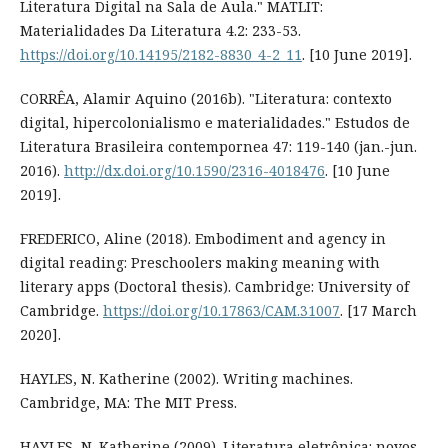
Literatura Digital na Sala de Aula." MATLIT:
Materialidades Da Literatura 4.2: 233-53.
https://doi.org/10.14195/2182-8830_4-2_11
. [10 June 2019].
CORRÊA, Alamir Aquino (2016b). "Literatura: contexto
digital, hipercolonialismo e materialidades." Estudos de
Literatura Brasileira contempornea 47: 119-140 (jan.-jun.
2016).
http://dx.doi.org/10.1590/2316-4018476
. [10 June
2019].
FREDERICO, Aline (2018). Embodiment and agency in
digital reading: Preschoolers making meaning with
literary apps (Doctoral thesis). Cambridge: University of
Cambridge.
https://doi.org/10.17863/CAM.31007
. [17 March
2020].
HAYLES, N. Katherine (2002). Writing machines.
Cambridge, MA: The MIT Press.
HAYLES, N. Katherine (2009). Literatura eletrônica: novos