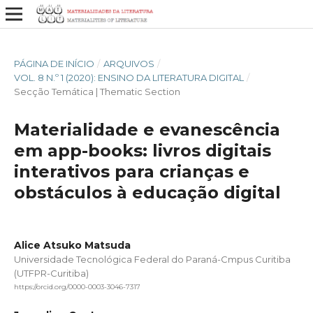
PÁGINA DE INÍCIO
/
ARQUIVOS
/
VOL. 8 N.º 1 (2020): ENSINO DA LITERATURA DIGITAL
/
Secção Temática | Thematic Section
Materialidade e evanescência
em app-books: livros digitais
interativos para crianças e
obstáculos à educação digital
Alice Atsuko Matsuda
Universidade Tecnológica Federal do Paraná-Cmpus Curitiba
(UTFPR-Curitiba)
https://orcid.org/0000-0003-3046-7317