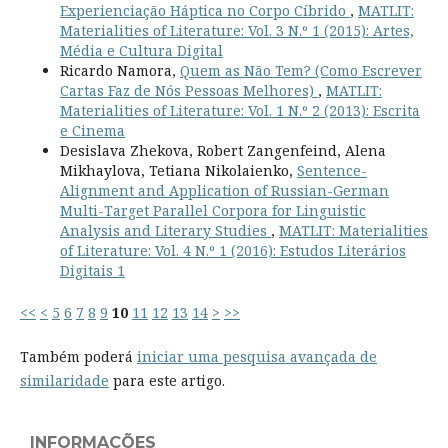
Experienciação Háptica no Corpo Cíbrido
,
MATLIT:
Materialities of Literature: Vol. 3 N.º 1 (2015): Artes,
Média e Cultura Digital
Ricardo Namora,
Quem as Não Tem? (Como Escrever
Cartas Faz de Nós Pessoas Melhores)
,
MATLIT:
Materialities of Literature: Vol. 1 N.º 2 (2013): Escrita
e Cinema
Desislava Zhekova, Robert Zangenfeind, Alena
Mikhaylova, Tetiana Nikolaienko,
Sentence-
Alignment and Application of Russian-German
Multi-Target Parallel Corpora for Linguistic
Analysis and Literary Studies
,
MATLIT: Materialities
of Literature: Vol. 4 N.º 1 (2016): Estudos Literários
Digitais 1
<<
<
5
6
7
8
9
10
11
12
13
14
>
>>
Também poderá
iniciar uma pesquisa avançada de
similaridade
para este artigo.
INFORMAÇÕES