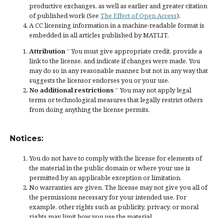
productive exchanges, as well as earlier and greater citation
of published work (See
The Effect of Open Access
).
A CC licensing information in a machine-readable format is
embedded in all articles published by MATLIT.
Attribution
” You must give
appropriate credit
, provide a
link to the license, and
indicate if changes were made
. You
may do so in any reasonable manner, but not in any way that
suggests the licensor endorses you or your use.
No additional restrictions
” You may not apply legal
terms or
technological measures
that legally restrict others
from doing anything the license permits.
Notices:
You do not have to comply with the license for elements of
the material in the public domain or where your use is
permitted by an applicable
exception or limitation
.
No warranties are given. The license may not give you all of
the permissions necessary for your intended use. For
example, other rights such as
publicity, privacy, or moral
rights
may limit how you use the material.