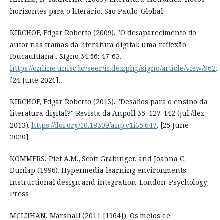
horizontes para o literário. São Paulo: Global.
KIRCHOF, Edgar Roberto (2009). "O desaparecimento do
autor nas tramas da literatura digital: uma reflexão
foucaultiana". Signo 34.56: 47-63.
https://online.unisc.br/seer/index.php/signo/article/view/962
.
[24 June 2020].
KIRCHOF, Edgar Roberto (2013). "Desafios para o ensino da
literatura digital?" Revista da Anpoll 35: 127-142 (jul./dez.
2013).
https://doi.org/10.18309/anp.v1i35.647
. [25 June
2020].
KOMMERS, Piet A.M., Scott Grabinger, and Joanna C.
Dunlap (1996). Hypermedia learning environments:
Instructional design and integration. London: Psychology
Press.
MCLUHAN, Marshall (2011 [1964]). Os meios de