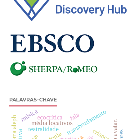
PALAVRAS-CHAVE
música
transbordamento
fala
ecocrítica
sistema aleph
média locativos
teatralidade
crianças
escrito