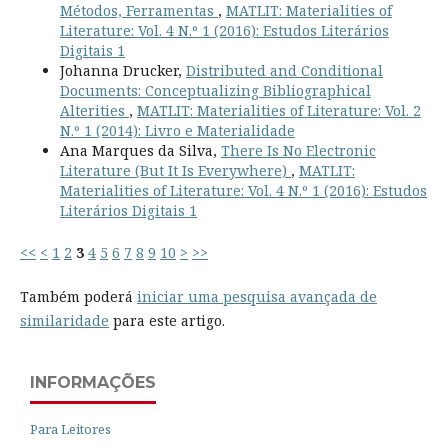
Métodos, Ferramentas
,
MATLIT: Materialities of
Literature: Vol. 4 N.º 1 (2016): Estudos Literários
Digitais 1
Johanna Drucker,
Distributed and Conditional
Documents: Conceptualizing Bibliographical
Alterities
,
MATLIT: Materialities of Literature: Vol. 2
N.º 1 (2014): Livro e Materialidade
Ana Marques da Silva,
There Is No Electronic
Literature (But It Is Everywhere)
,
MATLIT:
Materialities of Literature: Vol. 4 N.º 1 (2016): Estudos
Literários Digitais 1
<<
<
1
2
3
4
5
6
7
8
9
10
>
>>
Também poderá
iniciar uma pesquisa avançada de
similaridade
para este artigo.
INFORMAÇÕES
Para Leitores