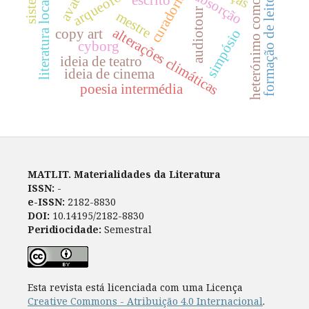
heterónimo como avatar.
literatura locativa
formação de leitores
arqueofonia
avatar
absorção
curadoria
audiotour
mestre
alterações climáticas
copy art
simpósio
cyborg
ideia de teatro
ideia de cinema
poesia intermédia
MATLIT. Materialidades da Literatura
ISSN:
-
e-ISSN:
2182-8830
DOI:
10.14195/2182-8830
Peridiocidade:
Semestral
Esta revista está licenciada com uma Licença
Creative Commons - Atribuição 4.0 Internacional
.