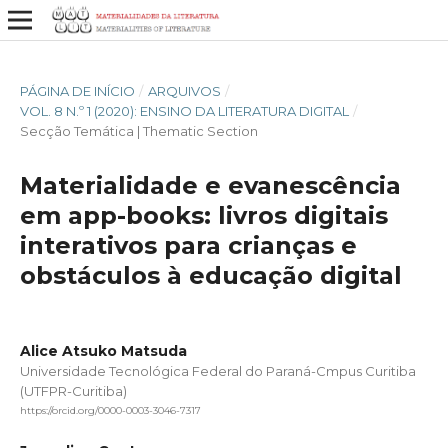
PÁGINA DE INÍCIO
/
ARQUIVOS
/
VOL. 8 N.º 1 (2020): ENSINO DA LITERATURA DIGITAL
/
Secção Temática | Thematic Section
Materialidade e evanescência
em app-books: livros digitais
interativos para crianças e
obstáculos à educação digital
Alice Atsuko Matsuda
Universidade Tecnológica Federal do Paraná-Cmpus Curitiba
(UTFPR-Curitiba)
https://orcid.org/0000-0003-3046-7317