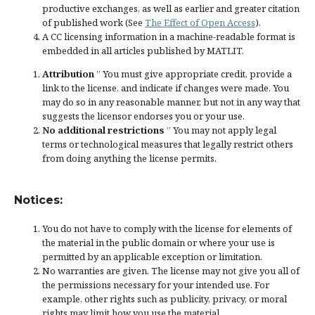
productive exchanges, as well as earlier and greater citation
of published work (See
The Effect of Open Access
).
A CC licensing information in a machine-readable format is
embedded in all articles published by MATLIT.
Attribution
” You must give
appropriate credit
, provide a
link to the license, and
indicate if changes were made
. You
may do so in any reasonable manner, but not in any way that
suggests the licensor endorses you or your use.
No additional restrictions
” You may not apply legal
terms or
technological measures
that legally restrict others
from doing anything the license permits.
Notices:
You do not have to comply with the license for elements of
the material in the public domain or where your use is
permitted by an applicable
exception or limitation
.
No warranties are given. The license may not give you all of
the permissions necessary for your intended use. For
example, other rights such as
publicity, privacy, or moral
rights
may limit how you use the material.