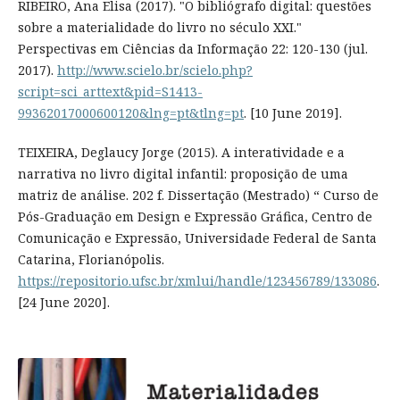
RIBEIRO, Ana Elisa (2017). "O bibliógrafo digital: questões
sobre a materialidade do livro no século XXI."
Perspectivas em Ciências da Informação 22: 120-130 (jul.
2017).
http://www.scielo.br/scielo.php?
script=sci_arttext&pid=S1413-
99362017000600120&lng=pt&tlng=pt
. [10 June 2019].
TEIXEIRA, Deglaucy Jorge (2015). A interatividade e a
narrativa no livro digital infantil: proposição de uma
matriz de análise. 202 f. Dissertação (Mestrado) “ Curso de
Pós-Graduação em Design e Expressão Gráfica, Centro de
Comunicação e Expressão, Universidade Federal de Santa
Catarina, Florianópolis.
https://repositorio.ufsc.br/xmlui/handle/123456789/133086
.
[24 June 2020].