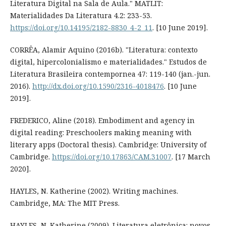
Literatura Digital na Sala de Aula." MATLIT:
Materialidades Da Literatura 4.2: 233-53.
https://doi.org/10.14195/2182-8830_4-2_11
. [10 June 2019].
CORRÊA, Alamir Aquino (2016b). "Literatura: contexto
digital, hipercolonialismo e materialidades." Estudos de
Literatura Brasileira contempornea 47: 119-140 (jan.-jun.
2016).
http://dx.doi.org/10.1590/2316-4018476
. [10 June
2019].
FREDERICO, Aline (2018). Embodiment and agency in
digital reading: Preschoolers making meaning with
literary apps (Doctoral thesis). Cambridge: University of
Cambridge.
https://doi.org/10.17863/CAM.31007
. [17 March
2020].
HAYLES, N. Katherine (2002). Writing machines.
Cambridge, MA: The MIT Press.
HAYLES, N. Katherine (2009). Literatura eletrônica: novos