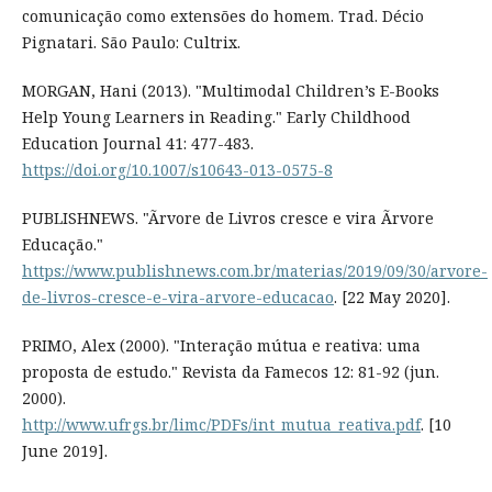
comunicação como extensões do homem. Trad. Décio
Pignatari. São Paulo: Cultrix.
MORGAN, Hani (2013). "Multimodal Children’s E-Books
Help Young Learners in Reading." Early Childhood
Education Journal 41: 477-483.
https://doi.org/10.1007/s10643-013-0575-8
PUBLISHNEWS. "Ãrvore de Livros cresce e vira Ãrvore
Educação."
https://www.publishnews.com.br/materias/2019/09/30/arvore-
de-livros-cresce-e-vira-arvore-educacao
. [22 May 2020].
PRIMO, Alex (2000). "Interação mútua e reativa: uma
proposta de estudo." Revista da Famecos 12: 81-92 (jun.
2000).
http://www.ufrgs.br/limc/PDFs/int_mutua_reativa.pdf
. [10
June 2019].