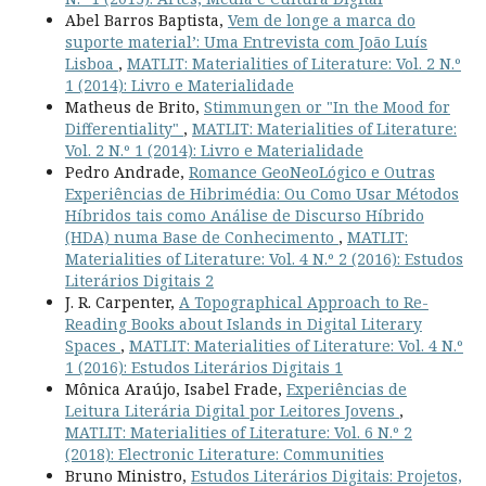
Abel Barros Baptista,
Vem de longe a marca do
suporte material’: Uma Entrevista com João Luís
Lisboa
,
MATLIT: Materialities of Literature: Vol. 2 N.º
1 (2014): Livro e Materialidade
Matheus de Brito,
Stimmungen or "In the Mood for
Differentiality"
,
MATLIT: Materialities of Literature:
Vol. 2 N.º 1 (2014): Livro e Materialidade
Pedro Andrade,
Romance GeoNeoLógico e Outras
Experiências de Hibrimédia: Ou Como Usar Métodos
Híbridos tais como Análise de Discurso Híbrido
(HDA) numa Base de Conhecimento
,
MATLIT:
Materialities of Literature: Vol. 4 N.º 2 (2016): Estudos
Literários Digitais 2
J. R. Carpenter,
A Topographical Approach to Re-
Reading Books about Islands in Digital Literary
Spaces
,
MATLIT: Materialities of Literature: Vol. 4 N.º
1 (2016): Estudos Literários Digitais 1
Mônica Araújo, Isabel Frade,
Experiências de
Leitura Literária Digital por Leitores Jovens
,
MATLIT: Materialities of Literature: Vol. 6 N.º 2
(2018): Electronic Literature: Communities
Bruno Ministro,
Estudos Literários Digitais: Projetos,