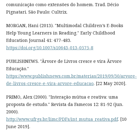
comunicação como extensões do homem. Trad. Décio
Pignatari. São Paulo: Cultrix.
MORGAN, Hani (2013). "Multimodal Children’s E-Books
Help Young Learners in Reading." Early Childhood
Education Journal 41: 477-483.
https://doi.org/10.1007/s10643-013-0575-8
PUBLISHNEWS. "Ãrvore de Livros cresce e vira Ãrvore
Educação."
https://www.publishnews.com.br/materias/2019/09/30/arvore-
de-livros-cresce-e-vira-arvore-educacao
. [22 May 2020].
PRIMO, Alex (2000). "Interação mútua e reativa: uma
proposta de estudo." Revista da Famecos 12: 81-92 (jun.
2000).
http://www.ufrgs.br/limc/PDFs/int_mutua_reativa.pdf
. [10
June 2019].