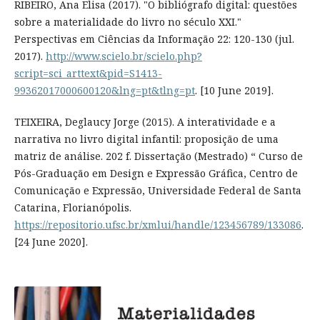
RIBEIRO, Ana Elisa (2017). "O bibliógrafo digital: questões
sobre a materialidade do livro no século XXI."
Perspectivas em Ciências da Informação 22: 120-130 (jul.
2017).
http://www.scielo.br/scielo.php?
script=sci_arttext&pid=S1413-
99362017000600120&lng=pt&tlng=pt
. [10 June 2019].
TEIXEIRA, Deglaucy Jorge (2015). A interatividade e a
narrativa no livro digital infantil: proposição de uma
matriz de análise. 202 f. Dissertação (Mestrado) “ Curso de
Pós-Graduação em Design e Expressão Gráfica, Centro de
Comunicação e Expressão, Universidade Federal de Santa
Catarina, Florianópolis.
https://repositorio.ufsc.br/xmlui/handle/123456789/133086
.
[24 June 2020].