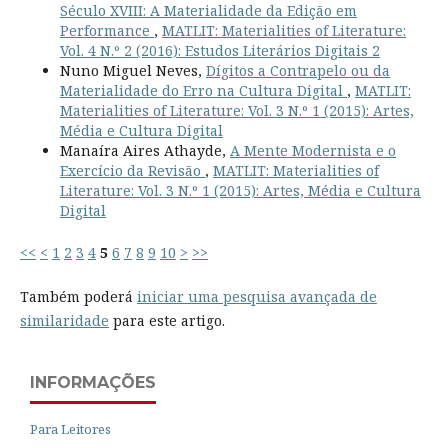
Século XVIII: A Materialidade da Edição em
Performance
,
MATLIT: Materialities of Literature:
Vol. 4 N.º 2 (2016): Estudos Literários Digitais 2
Nuno Miguel Neves,
Dígitos a Contrapelo ou da
Materialidade do Erro na Cultura Digital
,
MATLIT:
Materialities of Literature: Vol. 3 N.º 1 (2015): Artes,
Média e Cultura Digital
Manaíra Aires Athayde,
A Mente Modernista e o
Exercício da Revisão
,
MATLIT: Materialities of
Literature: Vol. 3 N.º 1 (2015): Artes, Média e Cultura
Digital
<<
<
1
2
3
4
5
6
7
8
9
10
>
>>
Também poderá
iniciar uma pesquisa avançada de
similaridade
para este artigo.
INFORMAÇÕES
Para Leitores