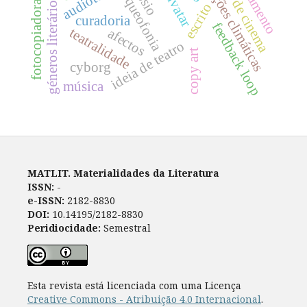
géneros literários digitais
alterações climáticas
ideia de cinema
audiotour
arqueofonia
avatar
fotocopiadora
escrito
curadoria
feedback loop
teatralidade
afectos
ideia de teatro
copy art
cyborg
música
MATLIT. Materialidades da Literatura
ISSN:
-
e-ISSN:
2182-8830
DOI:
10.14195/2182-8830
Peridiocidade:
Semestral
Esta revista está licenciada com uma Licença
Creative Commons - Atribuição 4.0 Internacional
.