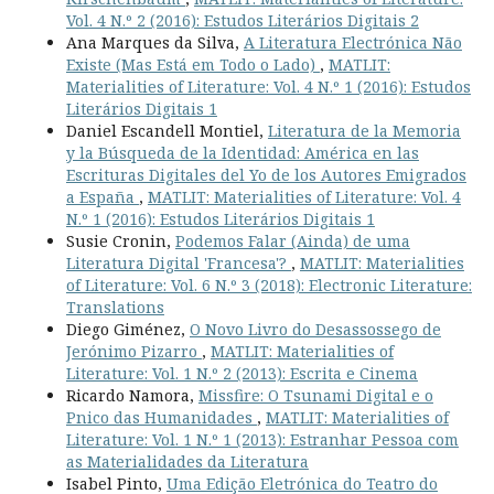
Vol. 4 N.º 2 (2016): Estudos Literários Digitais 2
Ana Marques da Silva,
A Literatura Electrónica Não
Existe (Mas Está em Todo o Lado)
,
MATLIT:
Materialities of Literature: Vol. 4 N.º 1 (2016): Estudos
Literários Digitais 1
Daniel Escandell Montiel,
Literatura de la Memoria
y la Búsqueda de la Identidad: América en las
Escrituras Digitales del Yo de los Autores Emigrados
a España
,
MATLIT: Materialities of Literature: Vol. 4
N.º 1 (2016): Estudos Literários Digitais 1
Susie Cronin,
Podemos Falar (Ainda) de uma
Literatura Digital 'Francesa'?
,
MATLIT: Materialities
of Literature: Vol. 6 N.º 3 (2018): Electronic Literature:
Translations
Diego Giménez,
O Novo Livro do Desassossego de
Jerónimo Pizarro
,
MATLIT: Materialities of
Literature: Vol. 1 N.º 2 (2013): Escrita e Cinema
Ricardo Namora,
Missfire: O Tsunami Digital e o
Pnico das Humanidades
,
MATLIT: Materialities of
Literature: Vol. 1 N.º 1 (2013): Estranhar Pessoa com
as Materialidades da Literatura
Isabel Pinto,
Uma Edição Eletrónica do Teatro do