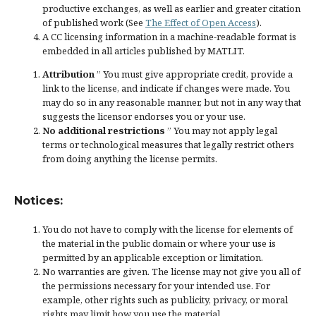
productive exchanges, as well as earlier and greater citation
of published work (See
The Effect of Open Access
).
A CC licensing information in a machine-readable format is
embedded in all articles published by MATLIT.
Attribution
” You must give
appropriate credit
, provide a
link to the license, and
indicate if changes were made
. You
may do so in any reasonable manner, but not in any way that
suggests the licensor endorses you or your use.
No additional restrictions
” You may not apply legal
terms or
technological measures
that legally restrict others
from doing anything the license permits.
Notices:
You do not have to comply with the license for elements of
the material in the public domain or where your use is
permitted by an applicable
exception or limitation
.
No warranties are given. The license may not give you all of
the permissions necessary for your intended use. For
example, other rights such as
publicity, privacy, or moral
rights
may limit how you use the material.