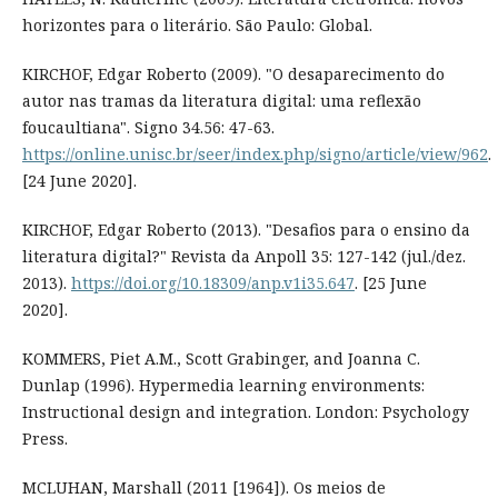
horizontes para o literário. São Paulo: Global.
KIRCHOF, Edgar Roberto (2009). "O desaparecimento do
autor nas tramas da literatura digital: uma reflexão
foucaultiana". Signo 34.56: 47-63.
https://online.unisc.br/seer/index.php/signo/article/view/962
.
[24 June 2020].
KIRCHOF, Edgar Roberto (2013). "Desafios para o ensino da
literatura digital?" Revista da Anpoll 35: 127-142 (jul./dez.
2013).
https://doi.org/10.18309/anp.v1i35.647
. [25 June
2020].
KOMMERS, Piet A.M., Scott Grabinger, and Joanna C.
Dunlap (1996). Hypermedia learning environments:
Instructional design and integration. London: Psychology
Press.
MCLUHAN, Marshall (2011 [1964]). Os meios de