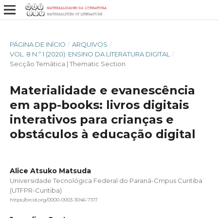
PÁGINA DE INÍCIO
/
ARQUIVOS
/
VOL. 8 N.º 1 (2020): ENSINO DA LITERATURA DIGITAL
/
Secção Temática | Thematic Section
Materialidade e evanescência
em app-books: livros digitais
interativos para crianças e
obstáculos à educação digital
Alice Atsuko Matsuda
Universidade Tecnológica Federal do Paraná-Cmpus Curitiba
(UTFPR-Curitiba)
https://orcid.org/0000-0003-3046-7317