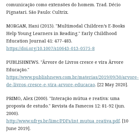
comunicação como extensões do homem. Trad. Décio
Pignatari. São Paulo: Cultrix.
MORGAN, Hani (2013). "Multimodal Children’s E-Books
Help Young Learners in Reading." Early Childhood
Education Journal 41: 477-483.
https://doi.org/10.1007/s10643-013-0575-8
PUBLISHNEWS. "Ãrvore de Livros cresce e vira Ãrvore
Educação."
https://www.publishnews.com.br/materias/2019/09/30/arvore-
de-livros-cresce-e-vira-arvore-educacao
. [22 May 2020].
PRIMO, Alex (2000). "Interação mútua e reativa: uma
proposta de estudo." Revista da Famecos 12: 81-92 (jun.
2000).
http://www.ufrgs.br/limc/PDFs/int_mutua_reativa.pdf
. [10
June 2019].