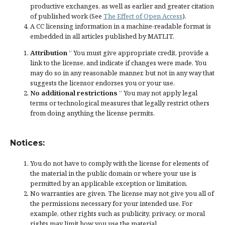
productive exchanges, as well as earlier and greater citation
of published work (See
The Effect of Open Access
).
A CC licensing information in a machine-readable format is
embedded in all articles published by MATLIT.
Attribution
” You must give
appropriate credit
, provide a
link to the license, and
indicate if changes were made
. You
may do so in any reasonable manner, but not in any way that
suggests the licensor endorses you or your use.
No additional restrictions
” You may not apply legal
terms or
technological measures
that legally restrict others
from doing anything the license permits.
Notices:
You do not have to comply with the license for elements of
the material in the public domain or where your use is
permitted by an applicable
exception or limitation
.
No warranties are given. The license may not give you all of
the permissions necessary for your intended use. For
example, other rights such as
publicity, privacy, or moral
rights
may limit how you use the material.