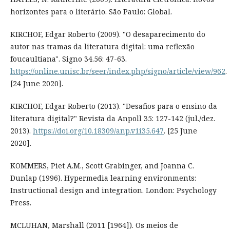
horizontes para o literário. São Paulo: Global.
KIRCHOF, Edgar Roberto (2009). "O desaparecimento do
autor nas tramas da literatura digital: uma reflexão
foucaultiana". Signo 34.56: 47-63.
https://online.unisc.br/seer/index.php/signo/article/view/962
.
[24 June 2020].
KIRCHOF, Edgar Roberto (2013). "Desafios para o ensino da
literatura digital?" Revista da Anpoll 35: 127-142 (jul./dez.
2013).
https://doi.org/10.18309/anp.v1i35.647
. [25 June
2020].
KOMMERS, Piet A.M., Scott Grabinger, and Joanna C.
Dunlap (1996). Hypermedia learning environments:
Instructional design and integration. London: Psychology
Press.
MCLUHAN, Marshall (2011 [1964]). Os meios de