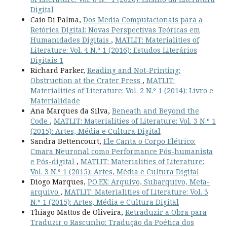
Digital
Caio Di Palma,
Dos Media Computacionais para a
Retórica Digital: Novas Perspectivas Teóricas em
Humanidades Digitais
,
MATLIT: Materialities of
Literature: Vol. 4 N.º 1 (2016): Estudos Literários
Digitais 1
Richard Parker,
Reading and Not-Printing:
Obstruction at the Crater Press
,
MATLIT:
Materialities of Literature: Vol. 2 N.º 1 (2014): Livro e
Materialidade
Ana Marques da Silva,
Beneath and Beyond the
Code
,
MATLIT: Materialities of Literature: Vol. 3 N.º 1
(2015): Artes, Média e Cultura Digital
Sandra Bettencourt,
Ele Canta o Corpo Elétrico:
Cmara Neuronal como Performance Pós-humanista
e Pós-digital
,
MATLIT: Materialities of Literature:
Vol. 3 N.º 1 (2015): Artes, Média e Cultura Digital
Diogo Marques,
PO.EX: Arquivo, Subarquivo, Meta-
arquivo
,
MATLIT: Materialities of Literature: Vol. 3
N.º 1 (2015): Artes, Média e Cultura Digital
Thiago Mattos de Oliveira,
Retraduzir a Obra para
Traduzir o Rascunho: Tradução da Poética dos