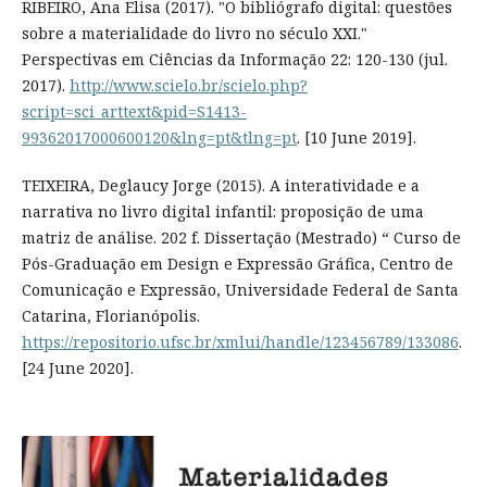
RIBEIRO, Ana Elisa (2017). "O bibliógrafo digital: questões
sobre a materialidade do livro no século XXI."
Perspectivas em Ciências da Informação 22: 120-130 (jul.
2017).
http://www.scielo.br/scielo.php?
script=sci_arttext&pid=S1413-
99362017000600120&lng=pt&tlng=pt
. [10 June 2019].
TEIXEIRA, Deglaucy Jorge (2015). A interatividade e a
narrativa no livro digital infantil: proposição de uma
matriz de análise. 202 f. Dissertação (Mestrado) “ Curso de
Pós-Graduação em Design e Expressão Gráfica, Centro de
Comunicação e Expressão, Universidade Federal de Santa
Catarina, Florianópolis.
https://repositorio.ufsc.br/xmlui/handle/123456789/133086
.
[24 June 2020].