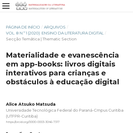
PÁGINA DE INÍCIO
/
ARQUIVOS
/
VOL. 8 N.º 1 (2020): ENSINO DA LITERATURA DIGITAL
/
Secção Temática | Thematic Section
Materialidade e evanescência
em app-books: livros digitais
interativos para crianças e
obstáculos à educação digital
Alice Atsuko Matsuda
Universidade Tecnológica Federal do Paraná-Cmpus Curitiba
(UTFPR-Curitiba)
https://orcid.org/0000-0003-3046-7317