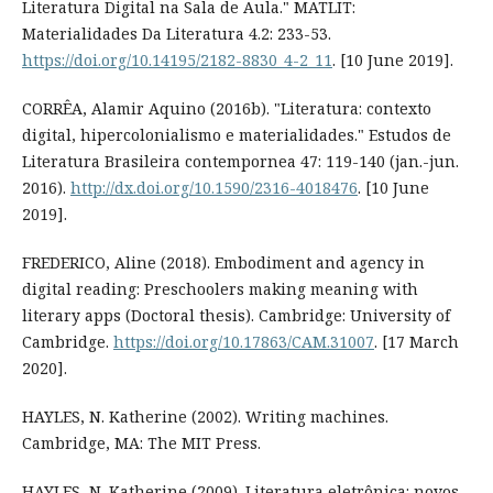
Literatura Digital na Sala de Aula." MATLIT:
Materialidades Da Literatura 4.2: 233-53.
https://doi.org/10.14195/2182-8830_4-2_11
. [10 June 2019].
CORRÊA, Alamir Aquino (2016b). "Literatura: contexto
digital, hipercolonialismo e materialidades." Estudos de
Literatura Brasileira contempornea 47: 119-140 (jan.-jun.
2016).
http://dx.doi.org/10.1590/2316-4018476
. [10 June
2019].
FREDERICO, Aline (2018). Embodiment and agency in
digital reading: Preschoolers making meaning with
literary apps (Doctoral thesis). Cambridge: University of
Cambridge.
https://doi.org/10.17863/CAM.31007
. [17 March
2020].
HAYLES, N. Katherine (2002). Writing machines.
Cambridge, MA: The MIT Press.
HAYLES, N. Katherine (2009). Literatura eletrônica: novos