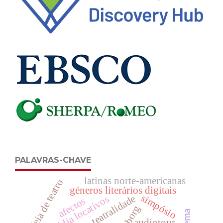
PALAVRAS-CHAVE
latinas norte-americanas
ideia de teatro
géneros literários digitais
simpósio
teatralidade
média locativos
afectos
cyborg
audiotour