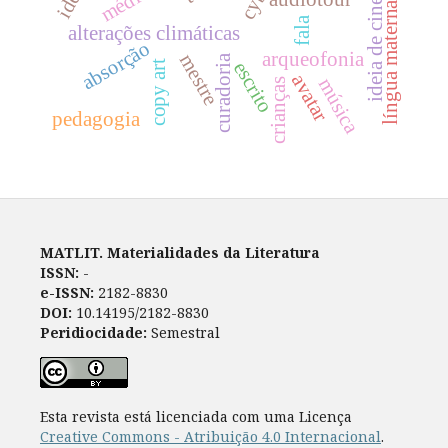
ideia de cinema
língua materna
fala
alterações climáticas
absorção
arqueofonia
mestre
curadoria
escrito
copy art
avatar
música
crianças
pedagogia
MATLIT. Materialidades da Literatura
ISSN:
-
e-ISSN:
2182-8830
DOI:
10.14195/2182-8830
Peridiocidade:
Semestral
Esta revista está licenciada com uma Licença
Creative Commons - Atribuição 4.0 Internacional
.