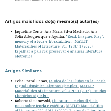
Artigos mais lidos do(s) mesmo(s) autor(es)
Jaqueline Conte, Ana Maria Silva Machado, Ana
Sofia Albuquerque e Aguilar,
"Read, Imagine, Play":
memory of a kids e-lit exhibition
,
MATLIT:
Materialities of Literature: Vol. 12 N.º 1 (2025):
Espalhar a palavra: preservar e analisar literatura
eletrónica
Artigos Similares
Celia Corral Cañas,
La Idea de los Flujos en la Poesía
Digital Hispánica: Algunos Ejemplos
,
MATLIT:
Materialities of Literature: Vol. 4 N.º 1 (2016): Estudos
Literários Digitais 1
Roberto Simanowski,
Literatura e meios digitais:
notas sobre teoria e estética
,
MATLIT: Materialities
of Literature: Vol. 8 N.º 1 (2020): Ensino da Literatura