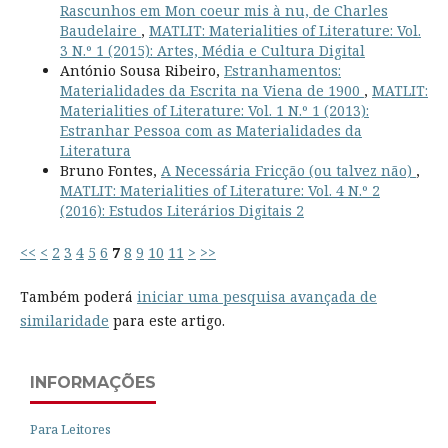
Rascunhos em Mon coeur mis à nu, de Charles
Baudelaire
,
MATLIT: Materialities of Literature: Vol.
3 N.º 1 (2015): Artes, Média e Cultura Digital
António Sousa Ribeiro,
Estranhamentos:
Materialidades da Escrita na Viena de 1900
,
MATLIT:
Materialities of Literature: Vol. 1 N.º 1 (2013):
Estranhar Pessoa com as Materialidades da
Literatura
Bruno Fontes,
A Necessária Fricção (ou talvez não)
,
MATLIT: Materialities of Literature: Vol. 4 N.º 2
(2016): Estudos Literários Digitais 2
<<
<
2
3
4
5
6
7
8
9
10
11
>
>>
Também poderá
iniciar uma pesquisa avançada de
similaridade
para este artigo.
INFORMAÇÕES
Para Leitores