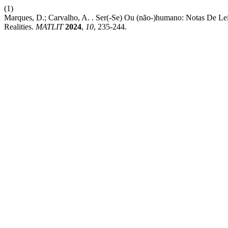
(1)
Marques, D.; Carvalho, A. . Ser(-Se) Ou (não-)humano: Notas De Leitu
Realities.
MATLIT
2024
,
10
, 235-244.