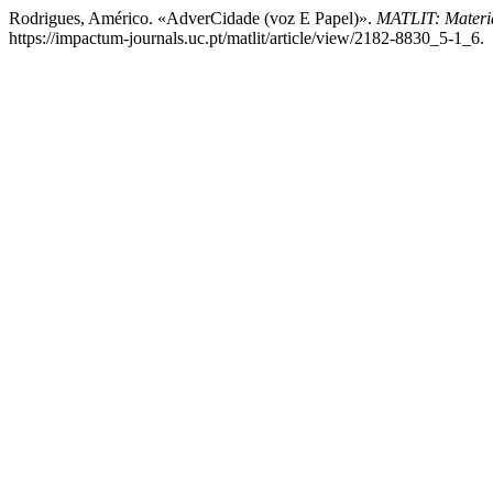
Rodrigues, Américo. «AdverCidade (voz E Papel)».
MATLIT: Material
https://impactum-journals.uc.pt/matlit/article/view/2182-8830_5-1_6.