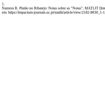
1.
Namora R. Platão no Ribatejo: Notas sobre as "Notas". MATLIT [Inter
em: https://impactum-journals.uc.pt/matlit/article/view/2182-8830_1-