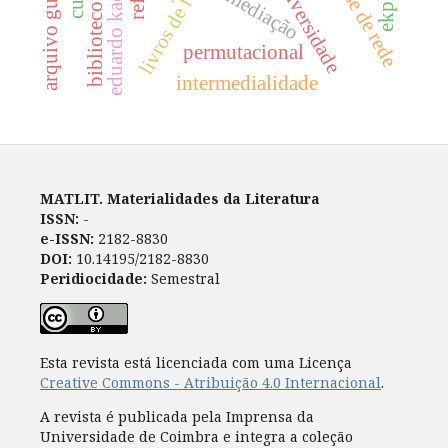
livros de fotografia
biblioteconomia
análise de rede
biodiversidade
remediação
eduardo kac
permutacional
intermedialidade
MATLIT. Materialidades da Literatura
ISSN:
-
e-ISSN:
2182-8830
DOI:
10.14195/2182-8830
Peridiocidade:
Semestral
Esta revista está licenciada com uma Licença
Creative Commons - Atribuição 4.0 Internacional
.
A revista é publicada pela Imprensa da
Universidade de Coimbra e integra a coleção