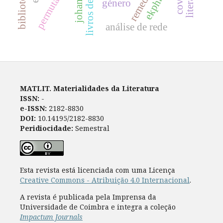
permutacional
ekphrasis
género
análise de rede
MATLIT. Materialidades da Literatura
ISSN:
-
e-ISSN:
2182-8830
DOI:
10.14195/2182-8830
Peridiocidade:
Semestral
Esta revista está licenciada com uma Licença
Creative Commons - Atribuição 4.0 Internacional
.
A revista é publicada pela Imprensa da
Universidade de Coimbra e integra a coleção
Impactum Journals