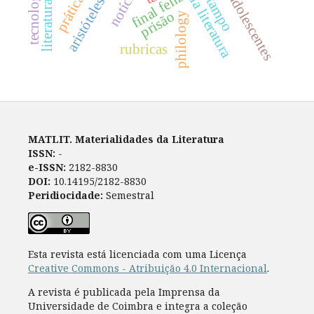
notícias
final feliz
adolescentes
tampo
aristóteles
prisão
philology
rubricas
MATLIT. Materialidades da Literatura
ISSN:
-
e-ISSN:
2182-8830
DOI:
10.14195/2182-8830
Peridiocidade:
Semestral
Esta revista está licenciada com uma Licença
Creative Commons - Atribuição 4.0 Internacional
.
A revista é publicada pela Imprensa da
Universidade de Coimbra e integra a coleção