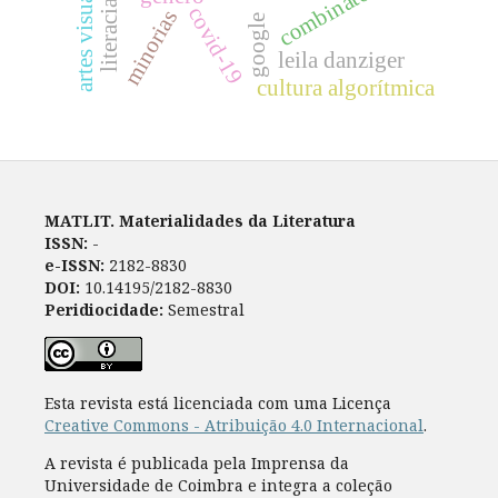
literacia visual
combinatório
artes visuais
covid-19
minorias
google
leila danziger
cultura algorítmica
MATLIT. Materialidades da Literatura
ISSN:
-
e-ISSN:
2182-8830
DOI:
10.14195/2182-8830
Peridiocidade:
Semestral
Esta revista está licenciada com uma Licença
Creative Commons - Atribuição 4.0 Internacional
.
A revista é publicada pela Imprensa da
Universidade de Coimbra e integra a coleção