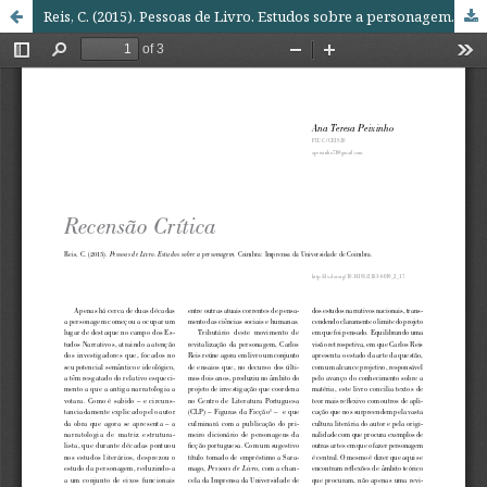
Reis, C. (2015). Pessoas de Livro. Estudos sobre a personagem. Coimbra: Imprensa da Universidade de Coimbra.