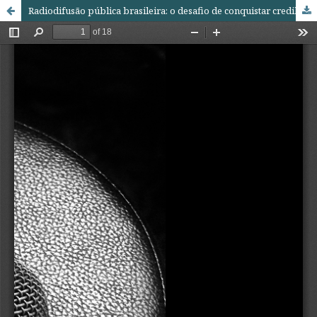
Radiodifusão pública brasileira: o desafio de conquistar credibilidade e representatividade social