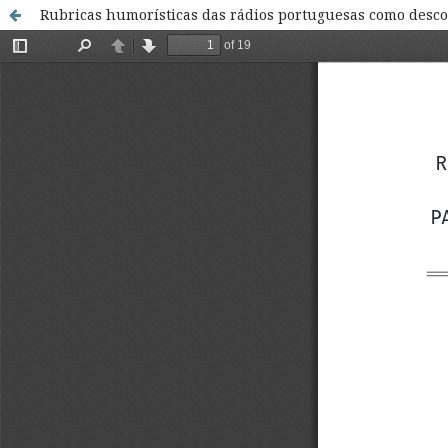
Rubricas humorísticas das rádios portuguesas como desco