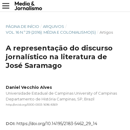
PÁGINA DE INÍCIO
/
ARQUIVOS
/
VOL. 16 N.º 29 (2016): MÉDIA E COLONIALISMO(S)
/
Artigos
A representação do discurso
jornalístico na literatura de
José Saramago
Daniel Vecchio Alves
Universidade Estadual de Campinas University of Campinas
Departamento de História Campinas, SP, Brazil
http://orcid.org/0000-0003-1696-8369
DOI:
https://doi.org/10.14195/2183-5462_29_14