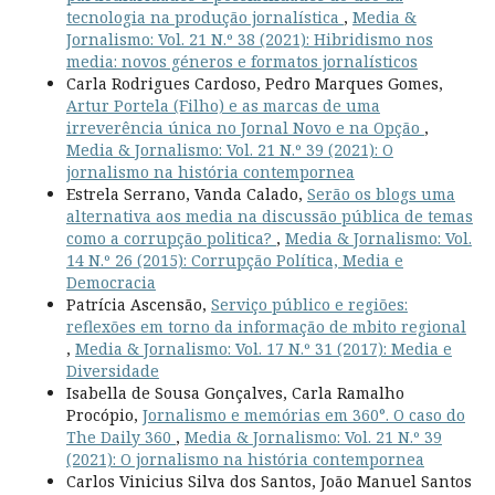
tecnologia na produção jornalística
,
Media &
Jornalismo: Vol. 21 N.º 38 (2021): Hibridismo nos
media: novos géneros e formatos jornalísticos
Carla Rodrigues Cardoso, Pedro Marques Gomes,
Artur Portela (Filho) e as marcas de uma
irreverência única no Jornal Novo e na Opção
,
Media & Jornalismo: Vol. 21 N.º 39 (2021): O
jornalismo na história contempornea
Estrela Serrano, Vanda Calado,
Serão os blogs uma
alternativa aos media na discussão pública de temas
como a corrupção politica?
,
Media & Jornalismo: Vol.
14 N.º 26 (2015): Corrupção Política, Media e
Democracia
Patrícia Ascensão,
Serviço público e regiões:
reflexões em torno da informação de mbito regional
,
Media & Jornalismo: Vol. 17 N.º 31 (2017): Media e
Diversidade
Isabella de Sousa Gonçalves, Carla Ramalho
Procópio,
Jornalismo e memórias em 360°. O caso do
The Daily 360
,
Media & Jornalismo: Vol. 21 N.º 39
(2021): O jornalismo na história contempornea
Carlos Vinicius Silva dos Santos, João Manuel Santos