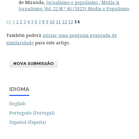
de Miranda,
Jornalismo e populismo
,
Media &
Jornalismo: Vol. 22 N.º 40 (2022): Media e Populismo
<<
<
1
2
3
4
5
6
7
8
9
10
11
12
13
14
Também poderá
iniciar uma pesquisa avançada de
similaridade
para este artigo.
NOVA SUBMISSÃO
IDIOMA
English
Português (Portugal)
Español (España)