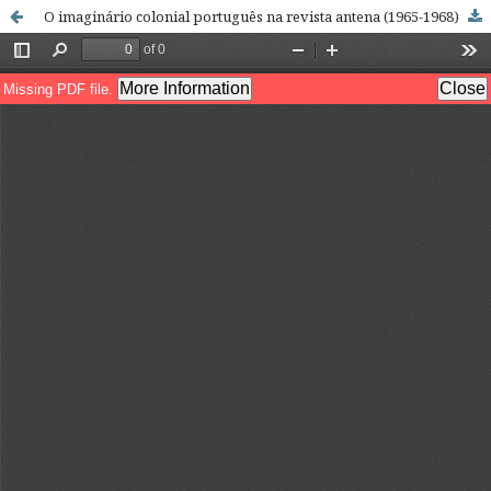
O imaginário colonial português na revista antena (1965-1968) do rádio clube português