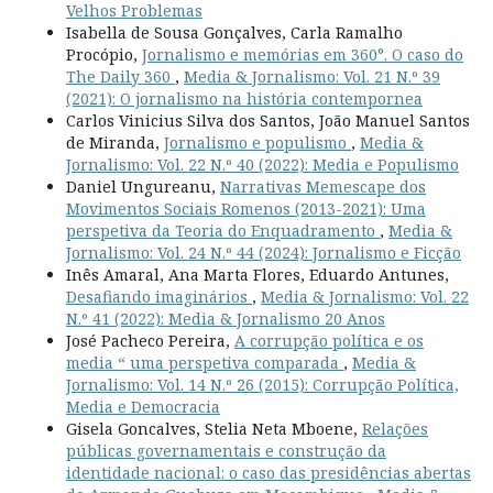
Velhos Problemas
Isabella de Sousa Gonçalves, Carla Ramalho
Procópio,
Jornalismo e memórias em 360°. O caso do
The Daily 360
,
Media & Jornalismo: Vol. 21 N.º 39
(2021): O jornalismo na história contempornea
Carlos Vinicius Silva dos Santos, João Manuel Santos
de Miranda,
Jornalismo e populismo
,
Media &
Jornalismo: Vol. 22 N.º 40 (2022): Media e Populismo
Daniel Ungureanu,
Narrativas Memescape dos
Movimentos Sociais Romenos (2013-2021): Uma
perspetiva da Teoria do Enquadramento
,
Media &
Jornalismo: Vol. 24 N.º 44 (2024): Jornalismo e Ficção
Inês Amaral, Ana Marta Flores, Eduardo Antunes,
Desafiando imaginários
,
Media & Jornalismo: Vol. 22
N.º 41 (2022): Media & Jornalismo 20 Anos
José Pacheco Pereira,
A corrupção política e os
media “ uma perspetiva comparada
,
Media &
Jornalismo: Vol. 14 N.º 26 (2015): Corrupção Política,
Media e Democracia
Gisela Goncalves, Stelia Neta Mboene,
Relações
públicas governamentais e construção da
identidade nacional: o caso das presidências abertas