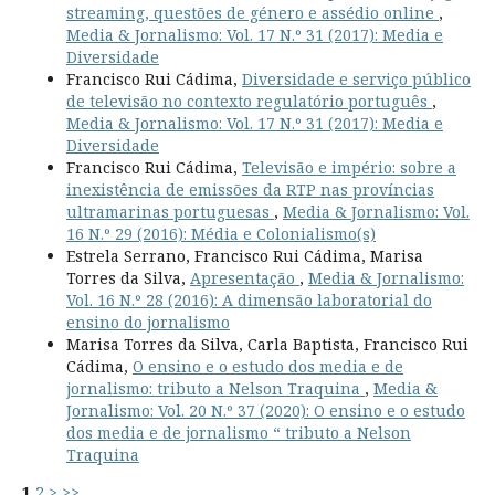
streaming, questões de género e assédio online
,
Media & Jornalismo: Vol. 17 N.º 31 (2017): Media e
Diversidade
Francisco Rui Cádima,
Diversidade e serviço público
de televisão no contexto regulatório português
,
Media & Jornalismo: Vol. 17 N.º 31 (2017): Media e
Diversidade
Francisco Rui Cádima,
Televisão e império: sobre a
inexistência de emissões da RTP nas províncias
ultramarinas portuguesas
,
Media & Jornalismo: Vol.
16 N.º 29 (2016): Média e Colonialismo(s)
Estrela Serrano, Francisco Rui Cádima, Marisa
Torres da Silva,
Apresentação
,
Media & Jornalismo:
Vol. 16 N.º 28 (2016): A dimensão laboratorial do
ensino do jornalismo
Marisa Torres da Silva, Carla Baptista, Francisco Rui
Cádima,
O ensino e o estudo dos media e de
jornalismo: tributo a Nelson Traquina
,
Media &
Jornalismo: Vol. 20 N.º 37 (2020): O ensino e o estudo
dos media e de jornalismo “ tributo a Nelson
Traquina
1
2
>
>>