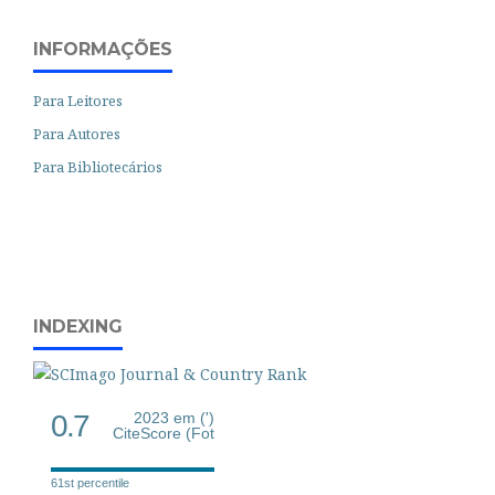
INFORMAÇÕES
Para Leitores
Para Autores
Para Bibliotecários
INDEXING
0.7
2023 em (')
CiteScore (Fot
61st percentile