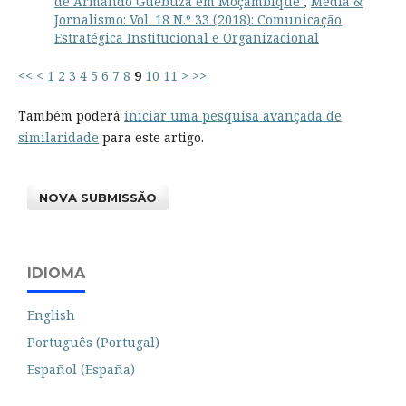
de Armando Guebuza em Moçambique
,
Media &
Jornalismo: Vol. 18 N.º 33 (2018): Comunicação
Estratégica Institucional e Organizacional
<<
<
1
2
3
4
5
6
7
8
9
10
11
>
>>
Também poderá
iniciar uma pesquisa avançada de
similaridade
para este artigo.
NOVA SUBMISSÃO
IDIOMA
English
Português (Portugal)
Español (España)