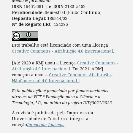
Media & Jornalismo
ISSN
1645‘5681 |
e-ISSN
2183-5462
Peridiocidade:
Semestral (Fluxo Contínuo)
Depósito Legal
: 186314/02
Nº de Registo ERC
: 124296
Este trabalho está licenciado com uma Licença
Creative Commons - Atribuição 4.0 Internacional
.
[Até 2020 a RMJ usou a Licença
Creative Commons -
Atribuição 4.0 Internacional
. Em 2021, a RMJ
começou a usar a
Creative Commons Atribuição-
NãoComercial 4.0 Internacional.
]
Esta publicação é financiada por fundos nacionais
através da FCT “ Fundação para a Ciência e a
Tecnologia, I.P., no mbito do projeto UID/5021/2025
A revista é publicada pela Imprensa da
Universidade de Coimbra e integra a
coleção
Impactum Journals