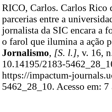
RICO, Carlos. Carlos Rico 
parcerias entre a universid
jornalista da SIC encara a
o farol que ilumina a ação 
Jornalismo
,
[S. l.]
, v. 16, 
10.14195/2183-5462_28_10
https://impactum-journals.u
5462_28_10. Acesso em: 7 