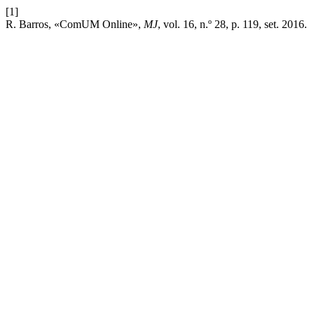
[1]
R. Barros, «ComUM Online»,
MJ
, vol. 16, n.º 28, p. 119, set. 2016.