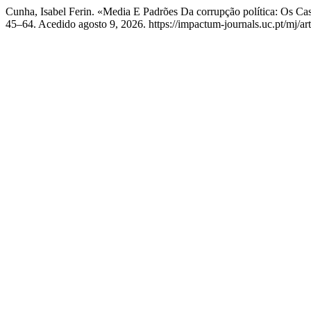
Cunha, Isabel Ferin. «Media E Padrões Da corrupção política: Os Ca
45–64. Acedido agosto 9, 2026. https://impactum-journals.uc.pt/mj/a