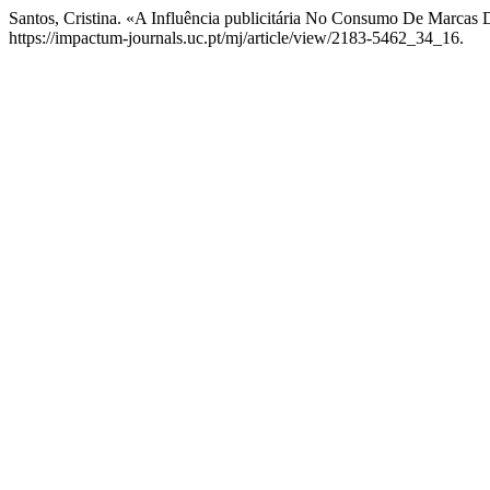
Santos, Cristina. «A Influência publicitária No Consumo De Marcas
https://impactum-journals.uc.pt/mj/article/view/2183-5462_34_16.