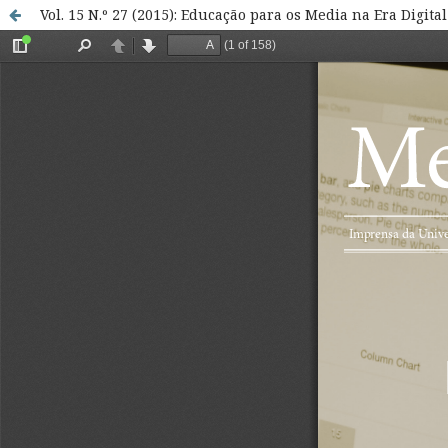
Vol. 15 N.º 27 (2015): Educação para os Media na Era Digital