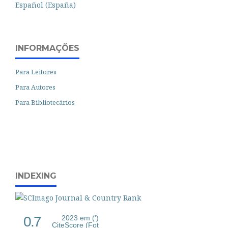
Español (España)
INFORMAÇÕES
Para Leitores
Para Autores
Para Bibliotecários
INDEXING
0.7
2023 em (')
CiteScore (Fot