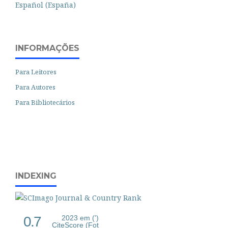
Español (España)
INFORMAÇÕES
Para Leitores
Para Autores
Para Bibliotecários
INDEXING
0.7
2023 em (')
CiteScore (Fot