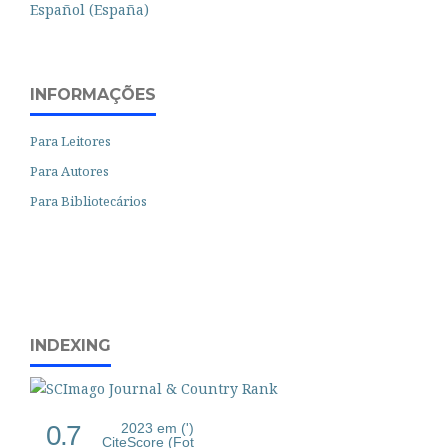
Español (España)
INFORMAÇÕES
Para Leitores
Para Autores
Para Bibliotecários
INDEXING
0.7
2023 em (')
CiteScore (Fot