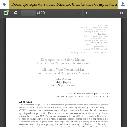
Decomposição do Salário Mínimo: Uma Análise Comparativa Internacional