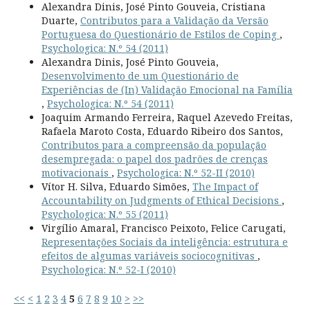
Alexandra Dinis, José Pinto Gouveia, Cristiana
Duarte,
Contributos para a Validação da Versão
Portuguesa do Questionário de Estilos de Coping
,
Psychologica: N.º 54 (2011)
Alexandra Dinis, José Pinto Gouveia,
Desenvolvimento de um Questionário de
Experiências de (In) Validação Emocional na Família
,
Psychologica: N.º 54 (2011)
Joaquim Armando Ferreira, Raquel Azevedo Freitas,
Rafaela Maroto Costa, Eduardo Ribeiro dos Santos,
Contributos para a compreensão da população
desempregada: o papel dos padrões de crenças
motivacionais
,
Psychologica: N.º 52-II (2010)
Vítor H. Silva, Eduardo Simões,
The Impact of
Accountability on Judgments of Ethical Decisions
,
Psychologica: N.º 55 (2011)
Virgílio Amaral, Francisco Peixoto, Felice Carugati,
Representações Sociais da inteligência: estrutura e
efeitos de algumas variáveis sociocognitivas
,
Psychologica: N.º 52-I (2010)
<<
<
1
2
3
4
5
6
7
8
9
10
>
>>