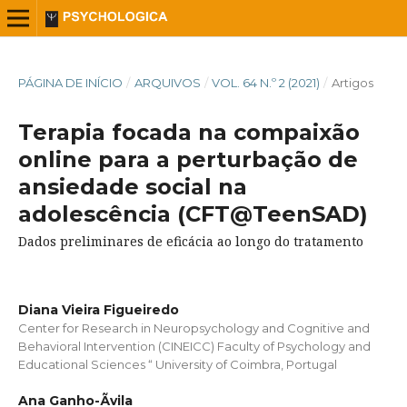
PÁGINA DE INÍCIO
/
ARQUIVOS
/
VOL. 64 N.º 2 (2021)
/
Artigos
Terapia focada na compaixão
online para a perturbação de
ansiedade social na
adolescência (CFT@TeenSAD)
Dados preliminares de eficácia ao longo do tratamento
Diana Vieira Figueiredo
Center for Research in Neuropsychology and Cognitive and
Behavioral Intervention (CINEICC) Faculty of Psychology and
Educational Sciences “ University of Coimbra, Portugal
Ana Ganho-Ãvila