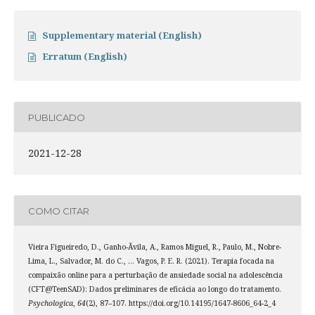
Supplementary material (English)
Erratum (English)
PUBLICADO
2021-12-28
COMO CITAR
Vieira Figueiredo, D., Ganho-Ãvila, A., Ramos Miguel, R., Paulo, M., Nobre-
Lima, L., Salvador, M. do C., … Vagos, P. E. R. (2021). Terapia focada na
compaixão online para a perturbação de ansiedade social na adolescência
(CFT@TeenSAD): Dados preliminares de eficácia ao longo do tratamento.
Psychologica
,
64
(2), 87–107. https://doi.org/10.14195/1647-8606_64-2_4