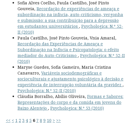
Sofia Alves Coelho, Paula Castilho, José Pinto
Gouveia,
Recordação de experiências de ameaça e
subordinação na infncia, auto-criticismo, vergonha
e submissão: a sua contribuição para a depressão
em estudantes universitários
,
Psychologica: N.º 52-
II (2010)
Paula Castilho, José Pinto Gouveia, Vnia Amaral,
Recordação das Experiências de Ameaça e
Subordinação na Infncia e Psicopatologia: o efeito
mediador do Auto-Criticismo
,
Psychologica: N.º 52-II
(2010)
Maryse Guedes, Sofia Gameiro, Maria Cristina
Canavarro,
Variáveis sociodemográficas e
socioculturais e ajustamento psicológico à decisão e
experiência de interrupção voluntária da gravidez
,
Psychologica: N.º 52-II (2010)
Cláudia Borralho, Abílio Oliveira,
Formas e Sabores:
Representações do corpo e da comida em jovens do
Baixo Alentejo
,
Psychologica: N.º 53 (2010)
<<
<
1
2
3
4
5
6
7
8
9
10
>
>>