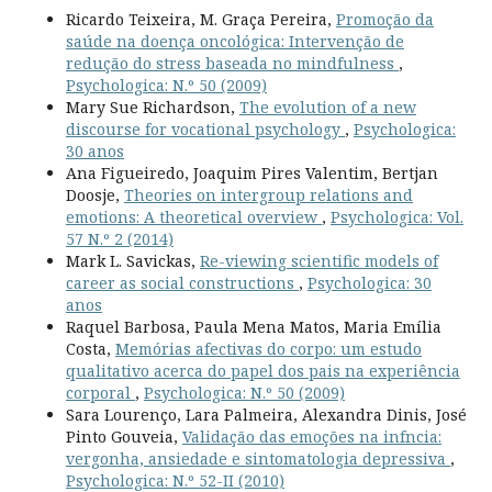
Ricardo Teixeira, M. Graça Pereira,
Promoção da
saúde na doença oncológica: Intervenção de
redução do stress baseada no mindfulness
,
Psychologica: N.º 50 (2009)
Mary Sue Richardson,
The evolution of a new
discourse for vocational psychology
,
Psychologica:
30 anos
Ana Figueiredo, Joaquim Pires Valentim, Bertjan
Doosje,
Theories on intergroup relations and
emotions: A theoretical overview
,
Psychologica: Vol.
57 N.º 2 (2014)
Mark L. Savickas,
Re-viewing scientific models of
career as social constructions
,
Psychologica: 30
anos
Raquel Barbosa, Paula Mena Matos, Maria Emília
Costa,
Memórias afectivas do corpo: um estudo
qualitativo acerca do papel dos pais na experiência
corporal
,
Psychologica: N.º 50 (2009)
Sara Lourenço, Lara Palmeira, Alexandra Dinis, José
Pinto Gouveia,
Validação das emoções na infncia:
vergonha, ansiedade e sintomatologia depressiva
,
Psychologica: N.º 52-II (2010)