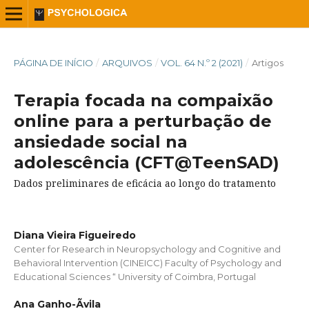
PÁGINA DE INÍCIO
/
ARQUIVOS
/
VOL. 64 N.º 2 (2021)
/
Artigos
Terapia focada na compaixão
online para a perturbação de
ansiedade social na
adolescência (CFT@TeenSAD)
Dados preliminares de eficácia ao longo do tratamento
Diana Vieira Figueiredo
Center for Research in Neuropsychology and Cognitive and
Behavioral Intervention (CINEICC) Faculty of Psychology and
Educational Sciences “ University of Coimbra, Portugal
Ana Ganho-Ãvila