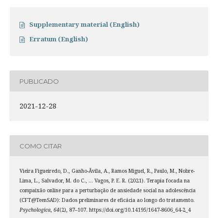
Supplementary material (English)
Erratum (English)
PUBLICADO
2021-12-28
COMO CITAR
Vieira Figueiredo, D., Ganho-Ãvila, A., Ramos Miguel, R., Paulo, M., Nobre-
Lima, L., Salvador, M. do C., … Vagos, P. E. R. (2021). Terapia focada na
compaixão online para a perturbação de ansiedade social na adolescência
(CFT@TeenSAD): Dados preliminares de eficácia ao longo do tratamento.
Psychologica
,
64
(2), 87–107. https://doi.org/10.14195/1647-8606_64-2_4