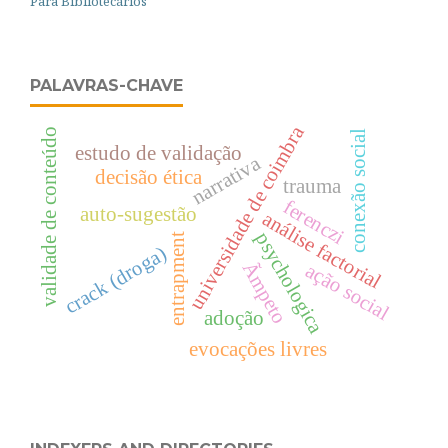
Para Bibliotecários
PALAVRAS-CHAVE
universidade de coimbra
validade de conteúdo
conexão social
estudo de validação
narrativa
decisão ética
trauma
ferenczi
auto-sugestão
análise factorial
psychologica
entrapment
crack (droga)
Ãmpeto
ação social
adoção
evocações livres