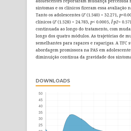
adolescentes reportaram mudança percebida 
sintomas e os clínicos fizeram essa avaliação n
Tanto os adolescentes (
F
(1.540) = 32.271,
p
<0.0
clínicos (
F
(1.528) = 24.783,
p
< 0.0005,
Î·p2
= 0.57
continuada ao longo do tratamento, com mudan
longo dos quatro módulos. As trajetórias de 
semelhantes para rapazes e raparigas. A TFC
abordagem promissora na PAS em adolescentes
diminuição contínua da gravidade dos sintoma
DOWNLOADS