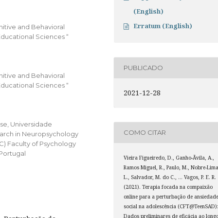
(English)
Erratum (English)
itive and Behavioral
Educational Sciences “
PUBLICADO
itive and Behavioral
Educational Sciences “
2021-12-28
se, Universidade
COMO CITAR
earch in Neuropsychology
C) Faculty of Psychology
 Portugal
Vieira Figueiredo, D., Ganho-Ãvila, A.,
Ramos Miguel, R., Paulo, M., Nobre-Lima
L., Salvador, M. do C., … Vagos, P. E. R.
(2021). Terapia focada na compaixão
online para a perturbação de ansiedad
social na adolescência (CFT@TeenSAD)
Dados preliminares de eficácia ao long