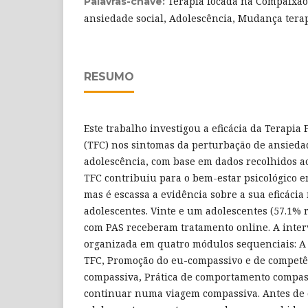
Terapia focada na Compaixão
Palavras-chave:
ansiedade social, Adolescência, Mudança tera
RESUMO
Este trabalho investigou a eficácia da Terapi
(TFC) nos sintomas da perturbação de ansiedad
adolescência, com base em dados recolhidos ao
TFC contribuiu para o bem-estar psicológico e
mas é escassa a evidência sobre a sua eficáci
adolescentes. Vinte e um adolescentes (57.1% 
com PAS receberam tratamento online. A inte
organizada em quatro módulos sequenciais: A
TFC, Promoção do eu-compassivo e de compet
compassiva, Prática de comportamento compass
continuar numa viagem compassiva. Antes de c