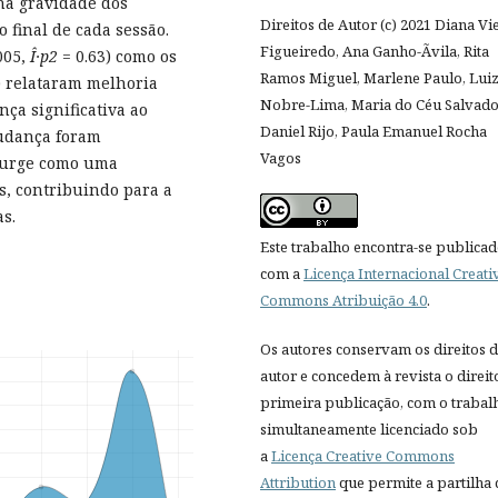
na gravidade dos
Direitos de Autor (c) 2021 Diana Vi
o final de cada sessão.
Figueiredo, Ana Ganho-Ãvila, Rita
005,
Î·p2
= 0.63) como os
Ramos Miguel, Marlene Paulo, Lui
) relataram melhoria
Nobre-Lima, Maria do Céu Salvado
ça significativa ao
Daniel Rijo, Paula Emanuel Rocha
mudança foram
Vagos
 surge como uma
, contribuindo para a
s.
Este trabalho encontra-se publica
com a
Licença Internacional Creati
Commons Atribuição 4.0
.
Os autores conservam os direitos 
autor e concedem à revista o direit
primeira publicação, com o trabal
simultaneamente licenciado sob
a
Licença Creative Commons
Attribution
que permite a partilha