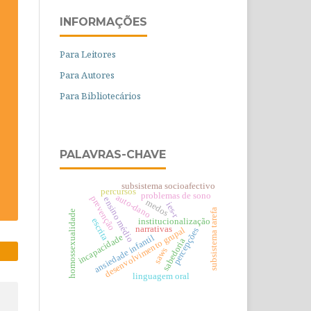
INFORMAÇÕES
Para Leitores
Para Autores
Para Bibliotecários
PALAVRAS-CHAVE
subsistema socioafectivo
percursos
problemas de sono
auto-dano
prevenção
ensino médio
medos
ies-r
subsistema tarefa
homossexualidade
escrita
institucionalização
narrativas
desenvolvimento grupal
percepções
incapacidade
ansiedade infantil
sabedoria
saws
linguagem oral