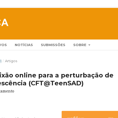
VOS
NOTÍCIAS
SUBMISSÕES
SOBRE
1)
/
Artigos
xão online para a perturbação de
lescência (CFT@TeenSAD)
atamento