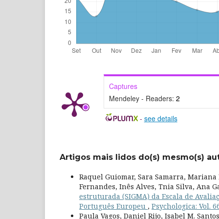
Captures
Mendeley - Readers:
2
-
see details
Artigos mais lidos do(s) mesmo(s) au
Raquel Guiomar, Sara Samarra, Mariana R
Fernandes, Inês Alves, Tnia Silva, Ana G
estruturada (SIGMA) da Escala de Avali
Português Europeu
,
Psychologica: Vol. 6
Paula Vagos, Daniel Rijo, Isabel M. Santo