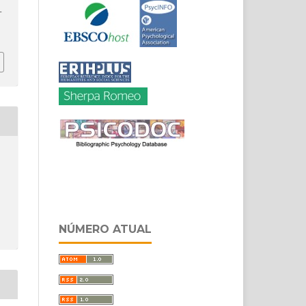
–
NÚMERO ATUAL