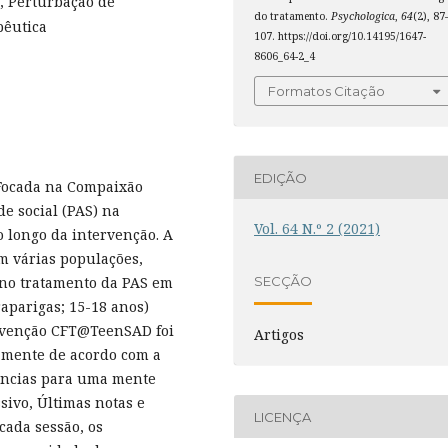
, Perturbação de
do tratamento.
Psychologica
,
64
(2), 87
pêutica
107. https://doi.org/10.14195/1647-
8606_64-2_4
Formatos Citação
EDIÇÃO
a Focada na Compaixão
e social (PAS) na
Vol. 64 N.º 2 (2021)
 longo da intervenção. A
m várias populações,
SECÇÃO
a no tratamento da PAS em
raparigas; 15-18 anos)
rvenção CFT@TeenSAD foi
Artigos
 mente de acordo com a
ências para uma mente
ivo, Últimas notas e
LICENÇA
ada sessão, os