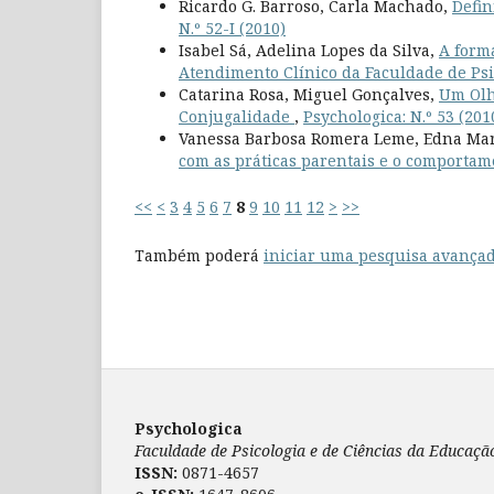
Ricardo G. Barroso, Carla Machado,
Defin
N.º 52-I (2010)
Isabel Sá, Adelina Lopes da Silva,
A forma
Atendimento Clínico da Faculdade de Ps
Catarina Rosa, Miguel Gonçalves,
Um Olh
Conjugalidade
,
Psychologica: N.º 53 (201
Vanessa Barbosa Romera Leme, Edna Mar
com as práticas parentais e o comportam
<<
<
3
4
5
6
7
8
9
10
11
12
>
>>
Também poderá
iniciar uma pesquisa avançad
Psychologica
Faculdade de Psicologia e de Ciências da Educaç
ISSN:
0871-4657