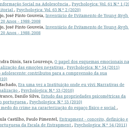
Informação Social na Adolescência
,
Psychologica: Vol. 61 N.º 1 (2
itorial
,
Psychologica: Vol. 63 N.º 2 (2020)
jo, José Pinto Gouveia,
Inventário de Evitamento de Young-Ryg
a 20 Anos - 1988-2008
jo, José Pinto Gouveia,
Inventário de Evitamento de Young-Ryg
a 20 Anos - 1988-2008
andra Dinis, Sara Lourenço,
O papel dos esquemas emocionais n
ialização das emoções negativas
,
Psychologica: N.º 54 (2011)
o adolescente: contributos para a compreensão da sua
010)
 Machado,
Era uma vez a Instituição onde eu vivi: Narrativas de
onalização
,
Psychologica: N.º 53 (2010)
ranco, Danilo Silva,
Estudo das propriedades psicométricas da
ão portuguesa
,
Psychologica: N.º 53 (2010)
 medo do crime na caracterização do espaço físico e social
,
ula Castilho, Paulo Pimentel,
Entrapment - conceito, definição e
 portuguesa da Escala de Entrapment
,
Psychologica: N.º 54 (2011)