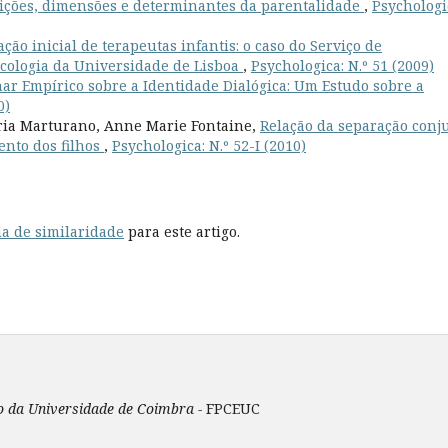
ições, dimensões e determinantes da parentalidade
,
Psychologi
ção inicial de terapeutas infantis: o caso do Serviço de
icologia da Universidade de Lisboa
,
Psychologica: N.º 51 (2009)
ar Empírico sobre a Identidade Dialógica: Um Estudo sobre a
0)
ia Marturano, Anne Marie Fontaine,
Relação da separação conj
ento dos filhos
,
Psychologica: N.º 52-I (2010)
a de similaridade
para este artigo.
ão da Universidade de Coimbra -
FPCEUC