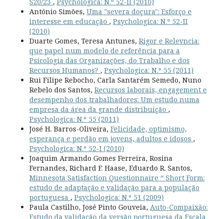
S20/23
,
Psychologica: N.º 52-II (2010)
António Simões,
Uma "severa doçura": Esforço e
interesse em educação
,
Psychologica: N.º 52-II
(2010)
Duarte Gomes, Teresa Antunes,
Rigor e Relevncia:
que papel num modelo de referência para a
Psicologia das Organizações, do Trabalho e dos
Recursos Humanos?
,
Psychologica: N.º 55 (2011)
Rui Filipe Rebocho, Carla Santarém Semedo, Nuno
Rebelo dos Santos,
Recursos laborais, engagement e
desempenho dos trabalhadores: Um estudo numa
empresa da área da grande distribuição
,
Psychologica: N.º 55 (2011)
José H. Barros-Oliveira,
Felicidade, optimismo,
esperança e perdão em jovens, adultos e idosos
,
Psychologica: N.º 52-I (2010)
Joaquim Armando Gomes Ferreira, Rosina
Fernandes, Richard F. Haase, Eduardo R. Santos,
Minnesota Satisfaction Questionnaire “ Short Form:
estudo de adaptação e validação para a população
portuguesa
,
Psychologica: N.º 51 (2009)
Paula Castilho, José Pinto Gouveia,
Auto-Compaixão:
Estudo da validação da versão portuguesa da Escala