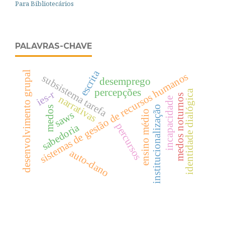
Para Bibliotecários
PALAVRAS-CHAVE
escrita
desenvolvimento grupal
sistemas de gestão de recursos humanos
subsistema tarefa
desemprego
percepções
identidade dialógica
ies-r
medos noturnos
narrativas
incapacidade
institucionalização
medos
ensino médio
saws
percursos
sabedoria
auto-dano