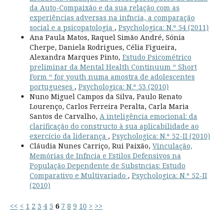
da Auto-Compaixão e da sua relação com as
experiências adversas na infncia, a comparação
social e a psicopatologia
,
Psychologica: N.º 54 (2011)
Ana Paula Matos, Raquel Simão André, Sónia
Cherpe, Daniela Rodrigues, Célia Figueira,
Alexandra Marques Pinto,
Estudo Psicométrico
preliminar da Mental Health Continuum “ Short
Form “ for youth numa amostra de adolescentes
portugueses
,
Psychologica: N.º 53 (2010)
Nuno Miguel Campos da Silva, Paulo Renato
Lourenço, Carlos Ferreira Peralta, Carla Maria
Santos de Carvalho,
A inteligência emocional: da
clarificação do constructo à sua aplicabilidade ao
exercício da liderança
,
Psychologica: N.º 52-II (2010)
Cláudia Nunes Carriço, Rui Paixão,
Vinculação,
Memórias de Infncia e Estilos Defensivos na
População Dependente de Substncias: Estudo
Comparativo e Multivariado
,
Psychologica: N.º 52-II
(2010)
<<
<
1
2
3
4
5
6
7
8
9
10
>
>>