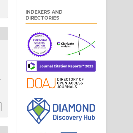
INDEXERS AND
DIRECTORIES
e
r
m
.