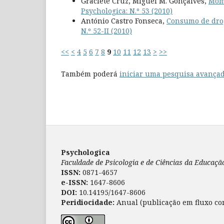
Graciete Cruz, Miguel M. Gonçalves,
Mome
Psychologica: N.º 53 (2010)
António Castro Fonseca,
Consumo de drog
N.º 52-II (2010)
<<
<
4
5
6
7
8
9
10
11
12
13
>
>>
Também poderá
iniciar uma pesquisa avançad
Psychologica
Faculdade de Psicologia e de Ciências da Educaç
ISSN:
0871-4657
e-ISSN:
1647-8606
DOI:
10.14195/1647-8606
Peridiocidade:
Anual (publicação em fluxo co