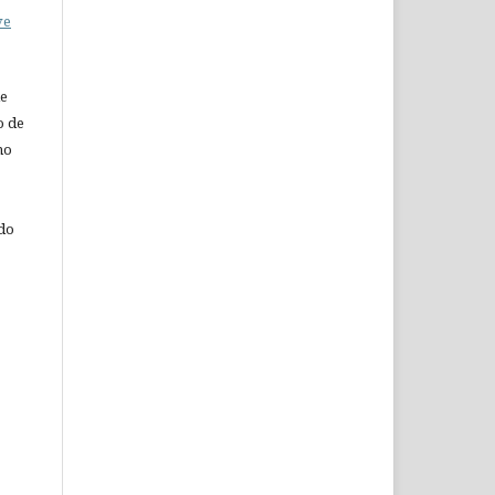
ve
de
o de
ho
 do