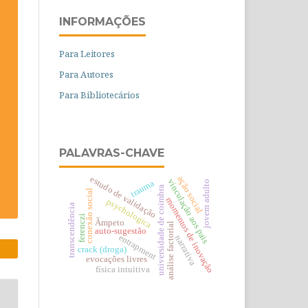
INFORMAÇÕES
Para Leitores
Para Autores
Para Bibliotecários
PALAVRAS-CHAVE
estudo de validação
ação social
vinculação aos pais
trauma
jovem adulto
universidade de coimbra
conexão social
momentos de inovação
psychologica
transcendência
ferenczi
Ãmpeto
análise factorial
auto-sugestão
entrapment
narrativa
crack (droga)
evocações livres
física intuitiva