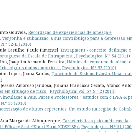
Pinto Gouveia,
Recordação de experiências de ameaça e
o, vergonha e submissão: a sua contribuição para a depressão e
N.º 52-II (2010)
ula Castilho, Paulo Pimentel,
Entrapment - conceito, definição e
 portuguesa da Escala de Entrapment
,
Psychologica: N.º 54 (2011)
elho, Joaquim Armando Ferreira,
Hábitos de consumo de álcool 
ário: alguns dados empíricos
,
Psychologica: N.º 53 (2010)
bino Lopes, Joana Santos,
Quociente de Sistematização: Uma anál
)
 Jessika Amoroso Jandosa, Juliana Francisca Cecato, Afonso Anto
s em situação de risco
,
Psychologica: Vol. 57 N.º 2 (2014)
Vinculação a Pais, Pares e Professores “ estudos com o IPPA-R p
 N.º 53 (2010)
acterização de alunos repetentes: Um estudo na região de Coim
o, Ana Margarida Albuquerque,
Características psicométricas da
lf-Efficacy Scale“Short Form (CDSE“SF)
,
Psychologica: N.º 51 (200