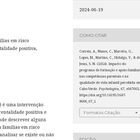
2024-06-19
COMO CITAR
lias em risco
talidade positiva,
Correia, A., Nunes, C., Marotta, G.,
Lopes, M., Martins, C., Hidalgo, V., & d
Jesus, S. N. (2024). Impacto do
programa de formação e apoio familia
nas competências parentais e na
qualidade de vida infantil percebida e
Cabo-Verde.
Psychologica
,
67
, e067002
https://doi.org/10.14195/1647-
8606_67_2
) é uma intervenção
entalidade positiva e
Formatos Citação
ende descrever alguns
 famílias em risco
 analisar se existe ou não
EDIÇÃO