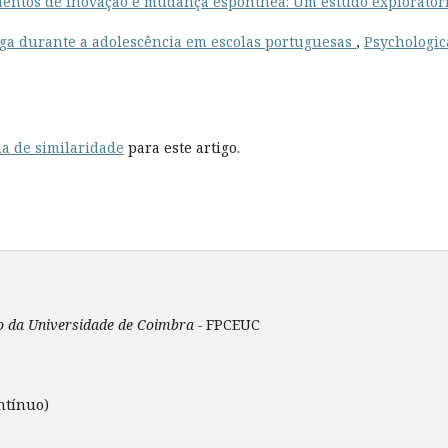
ntos de inovação e mudança espontnea: Um estudo exploratór
a durante a adolescência em escolas portuguesas
,
Psychologic
a de similaridade
para este artigo.
ão da Universidade de Coimbra -
FPCEUC
ntínuo)