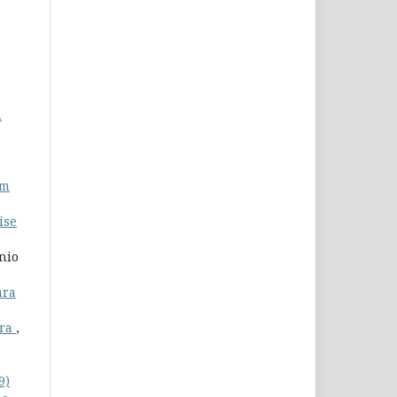
m
em
ise
nio
ara
bra
,
9)