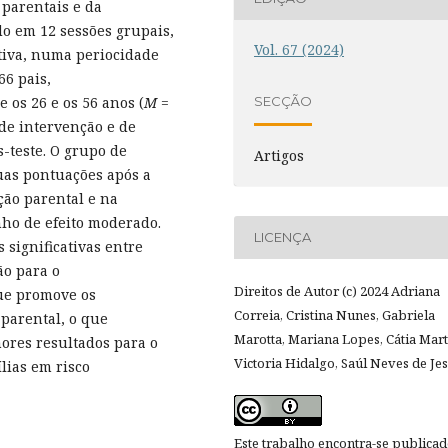
parentais e da
do em 12 sessões grupais,
Vol. 67 (2024)
tiva, numa periocidade
66 pais,
 os 26 e os 56 anos (
M
=
SECÇÃO
(de intervenção e de
s-teste. O grupo de
Artigos
uas pontuações após a
ação parental e na
ho de efeito moderado.
LICENÇA
 significativas entre
o para o
Direitos de Autor (c) 2024 Adriana
ue promove os
Correia, Cristina Nunes, Gabriela
 parental, o que
Marotta, Mariana Lopes, Cátia Mart
res resultados para o
Victoria Hidalgo, Saúl Neves de Je
lias em risco
Este trabalho encontra-se publica