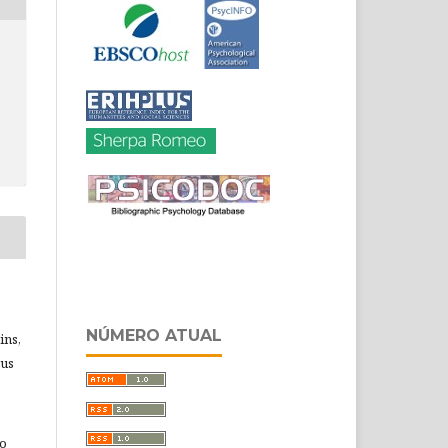
NÚMERO ATUAL
ins,
sus
do