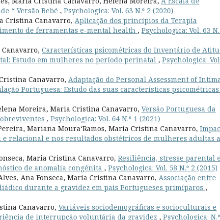
es, Maria Cristina Canavarro, Helena Moreira,
A Escala de
ade “ Versão Bebé
,
Psychologica: Vol. 63 N.º 2 (2020)
a Cristina Canavarro,
Aplicação dos princípios da Terapia
imento de ferramentas e-mental health
,
Psychologica: Vol. 63 N.
a Canavarro,
Características psicométricas do Inventário de Atit
tal: Estudo em mulheres no período perinatal
,
Psychologica: Vol
Cristina Canavarro,
Adaptação do Personal Assessment of Intim
ulação Portuguesa: Estudo das suas características psicométrica
elena Moreira, Maria Cristina Canavarro,
Versão Portuguesa da
Sobreviventes
,
Psychologica: Vol. 64 N.º 1 (2021)
ereira, Mariana Moura­‘Ramos, Maria Cristina Canavarro,
Impac
l e relacional e nos resultados obstétricos de mulheres adultas 
onseca, Maria Cristina Canavarro,
Resiliência, stresse parental 
nóstico de anomalia congénita
,
Psychologica: Vol. 58 N.º 2 (2015)
Alves, Ana Fonseca, Maria Cristina Canavarro,
Associação entre
diádico durante a gravidez em pais Portugueses primíparos
,
istina Canavarro,
Variáveis sociodemográficas e socioculturais e
eriência de interrupção voluntária da gravidez
,
Psychologica: N.