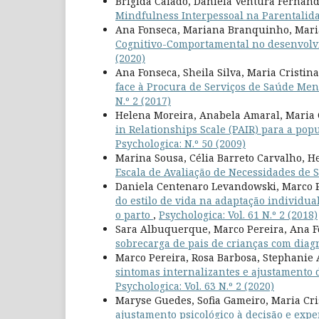
Brígida Caiado, Daniela Ventura Fernand
Mindfulness Interpessoal na Parentalid
Ana Fonseca, Mariana Branquinho, Mari
Cognitivo-Comportamental no desenvolv
(2020)
Ana Fonseca, Sheila Silva, Maria Cristin
face à Procura de Serviços de Saúde Men
N.º 2 (2017)
Helena Moreira, Anabela Amaral, Maria 
in Relationships Scale (PAIR) para a pop
Psychologica: N.º 50 (2009)
Marina Sousa, Célia Barreto Carvalho, H
Escala de Avaliação de Necessidades de 
Daniela Centenaro Levandowski, Marco P
do estilo de vida na adaptação individua
o parto
,
Psychologica: Vol. 61 N.º 2 (2018)
Sara Albuquerque, Marco Pereira, Ana F
sobrecarga de pais de crianças com diag
Marco Pereira, Rosa Barbosa, Stephanie 
sintomas internalizantes e ajustamento 
Psychologica: Vol. 63 N.º 2 (2020)
Maryse Guedes, Sofia Gameiro, Maria Cr
ajustamento psicológico à decisão e exp