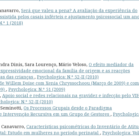
anavarro,
Será que valeu a pena? A avaliação da experiência do
istida pelos casais inférteis e ajustamento psicossocial um an
N.º 1 (2018)
ndra Dinis, Sara Lourenço, Mário Veloso,
O efeito mediador da
expressividade emocional da família de origem e as reacções
vas das crianças
,
Psychologica: N.º 52-II (2010)
de Willem Doise com Xenia Chryssochoou (Março de 2009) e com
09)
,
Psychologica: N.º 51 (2009)
,
Apoio social e redes relacionais na gravidez e infecção pelo VIH
hologica: N.º 52-II (2010)
 Seminotti,
Os Processos Grupais desde o Paradigma
de Intervenção Recursiva em um Grupo de Gestores
,
Psychologic
a Canavarro,
Características psicométricas do Inventário de Atit
tal: Estudo em mulheres no período perinatal
,
Psychologica: Vol