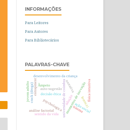
INFORMAÇÕES
Para Leitores
Para Autores
Para Bibliotecários
PALAVRAS-CHAVE
desenvolvimento da criança
entrapment
universidade de coimbra
física intuitiva
narrativa
momentos de inovação
jovem adulto
crack (droga)
Ãmpeto
auto-sugestão
decisão ética
adoção
ferenczi
psychologica
ação social
trauma
análise factorial
sentido da vida