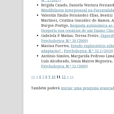
Brígida Caiado, Daniela Ventura Fernand
Mindfulness Interpessoal na Parentalid
Valentín Emilio Fernández-Elías, Beatri
Martínez, Cristina González-de-Ramos, A
Burgos-Postigo,
Resposta autonómica ao s
Desporto nos cenários de um Exame Clín
Gabriela P. Matias, Teresa Freire,
Experiê
Psychologica: N.º 50 (2009)
Marina Fuertes,
Estudo exploratório sobr
adaptação?
,
Psychologica: N.º 52-I (2010)
António Simões, Margarida Pedroso Lima,
Luís Alcoforado, Sónia Mairos Nogueira,
Psychologica: N.º 51 (2009)
<<
<
6
7
8
9
10
11
12
>
>>
Também poderá
iniciar uma pesquisa avançad