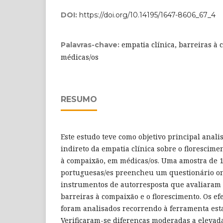
DOI:
https://doi.org/10.14195/1647-8606_67_4
empatia clínica, barreiras à 
Palavras-chave:
médicas/os
RESUMO
Este estudo teve como objetivo principal analis
indireto da empatia clínica sobre o florescime
à compaixão, em médicas/os. Uma amostra de 
portuguesas/es preencheu um questionário on
instrumentos de autorresposta que avaliaram a
barreiras à compaixão e o florescimento. Os efe
foram analisados recorrendo à ferramenta esta
Verificaram-se diferenças moderadas a elevada