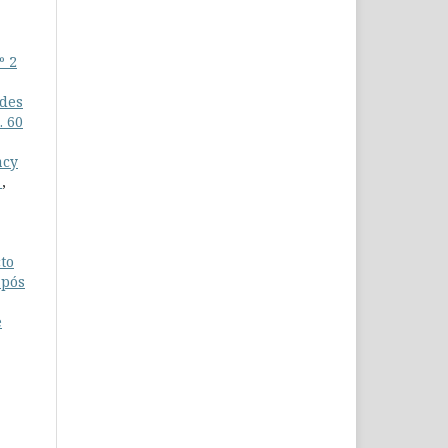
º 2
udes
. 60
acy
s
,
to
após
e
º