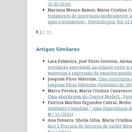
52-II (2010)
Mariana Moura-Ramos, Maria Cristina C
tratamento de procriação medicamente ass
após o tratamento
,
Psychologica: Vol. 61 
1
2
>
>>
Artigos Similares
Lara Palmeira, José Pinto Gouveia, Alexa
regulação emocional na relação entre a 
maternas à expressão de emoções positi
Joaquim Pires Valentim,
Uma entrevista 
Joaquim Pires Valentim (Setembro de 20
Marco Pereira, Maria Cristina Canavarro
Uma abordagem do Convoy Model1
,
Psyc
Patrícia Martins Fagundes Cabral, Nedio
Sistêmico‘Complexo “ uma Experiência 
N.º 55 (2011)
Ana Fonseca, Sheila Silva, Maria Cristin
face à Procura de Serviços de Saúde Men
N.º 2 (2017)