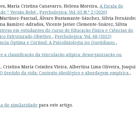
es, Maria Cristina Canavarro, Helena Moreira,
A Escala de
ade “ Versão Bebé
,
Psychologica: Vol. 63 N.º 2 (2020)
z Martínez-Pascual, Ãlvaro Bustamante-Sánchez, Silvia Fernánde
na Ramírez-Adrados, Vicente Javier Clemente-Suárez, Silvia
tress em estudantes do curso de Educação Física e Ciências do
ico Estruturado Objetivo
,
Psychologica: Vol. 68 (2025)
ncia Óptima e Cortisol: A Psicofisiologia no Quotidiano
,
e a classificação da vinculação atípica: desorganização ou
 Cristina Maria Coimbra Vieira, Albertina Lima Oliveira, Joaqu
O Sentido da vida: Contexto ideológico e abordagem empírica
,
a de similaridade
para este artigo.