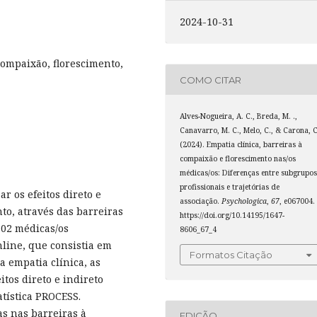
2024-10-31
compaixão, florescimento,
COMO CITAR
Alves-Nogueira, A. C., Breda, M. .,
Canavarro, M. C., Melo, C., & Carona, C
(2024). Empatia clínica, barreiras à
compaixão e florescimento nas/os
médicas/os: Diferenças entre subgrupo
profissionais e trajetórias de
ar os efeitos direto e
associação.
Psychologica
,
67
, e067004.
nto, através das barreiras
https://doi.org/10.14195/1647-
102 médicas/os
8606_67_4
line, que consistia em
Formatos Citação
 empatia clínica, as
itos direto e indireto
tística PROCESS.
s nas barreiras à
EDIÇÃO