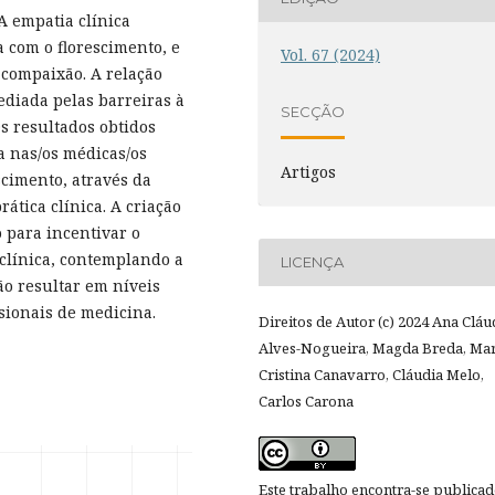
A empatia clínica
 com o florescimento, e
Vol. 67 (2024)
compaixão. A relação
mediada pelas barreiras à
SECÇÃO
 Os resultados obtidos
a nas/os médicas/os
Artigos
scimento, através da
ática clínica. A criação
 para incentivar o
clínica, contemplando a
LICENÇA
ão resultar em níveis
sionais de medicina.
Direitos de Autor (c) 2024 Ana Cláu
Alves-Nogueira, Magda Breda, Mar
Cristina Canavarro, Cláudia Melo,
Carlos Carona
Este trabalho encontra-se publica