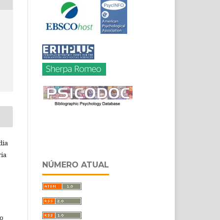
dia
ia
NÚMERO ATUAL
do