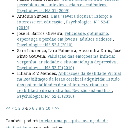
percebida em contextos sociais e académicos
,
Psychologica: N.º 51 (2009)
António Simões,
Uma "severa doçura": Esforço e
interesse em educação
,
Psychologica: N.º 52-II
(2010)
José H. Barros-Oliveira,
Felicidade, optimismo,
esperança e perdão em jovens, adultos e idosos
,
Psychologica: N.º 52-I (2010)
Sara Lourenço, Lara Palmeira, Alexandra Dinis, José
Pinto Gouveia,
Validação das emoções na infncia:
vergonha, ansiedade e sintomatologia depressiva
,
Psychologica: N.º 52-II (2010)
Liliana P. V. Mendes,
Aplicações da Realidade Virtual
na Reabilitação da lesão cerebral adquirida: Estudo
das potencialidades de ambientes virtuais na
reabilitação de sinistrados: Revisão sistemática
,
Psychologica: N.º 52-II (2010)
<<
<
1
2
3
4
5
6
7
8
9
10
>
>>
Também poderá
iniciar uma pesquisa avançada de
similaridade
para este artigo.