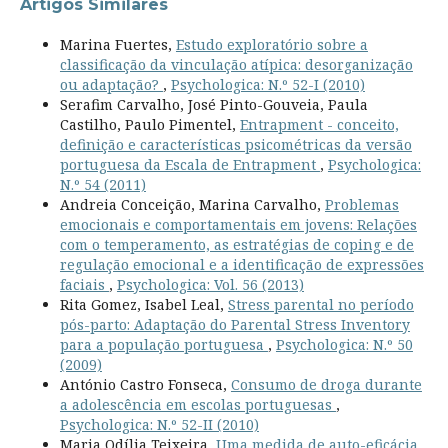
Artigos Similares
Marina Fuertes,
Estudo exploratório sobre a
classificação da vinculação atípica: desorganização
ou adaptação?
,
Psychologica: N.º 52-I (2010)
Serafim Carvalho, José Pinto-Gouveia, Paula
Castilho, Paulo Pimentel,
Entrapment - conceito,
definição e características psicométricas da versão
portuguesa da Escala de Entrapment
,
Psychologica:
N.º 54 (2011)
Andreia Conceição, Marina Carvalho,
Problemas
emocionais e comportamentais em jovens: Relações
com o temperamento, as estratégias de coping e de
regulação emocional e a identificação de expressões
faciais
,
Psychologica: Vol. 56 (2013)
Rita Gomez, Isabel Leal,
Stress parental no período
pós-parto: Adaptação do Parental Stress Inventory
para a população portuguesa
,
Psychologica: N.º 50
(2009)
António Castro Fonseca,
Consumo de droga durante
a adolescência em escolas portuguesas
,
Psychologica: N.º 52-II (2010)
Maria Odília Teixeira,
Uma medida de auto-eficácia