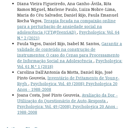
Diana Vieira Figueiredo, Ana Ganho-Ãvila, Rita
Ramos Miguel, Marlene Paulo, Luiza Nobre-Lima,
Maria do Céu Salvador, Daniel Rijo, Paula Emanuel
Rocha Vagos,
Terapia focada na compaixão online
para a perturbação de ansiedade social na
adolescência (CFT@TeenSAD)
,
Psychologica: Vol. 64
N.º 2 (2021)
Paula Vagos, Daniel Rijo, Isabel M. Santos,
Garantir a
validade de conteúdo na construção de
instrumentos: O caso do Cenas para Processamento
de Informação Social na Adolescência
,
Psychologica:
Vol. 61 N.º 1 (2018)
Carolina Dall'Antonia da Motta, Daniel Rijo, José
Pinto Gouveia,
Inventário de Evitamento de Young-
Rygh
,
Psychologica: Vol. 49 (2008): Psychologica 20
Anos - 1988-2008
Joana Costa, José Pinto Gouveia,
Avaliação da Dor -
Utilização do Questionário de Auto-Resposta
,
Psychologica: Vol. 49 (2008): Psychologica 20 Anos -
1988-2008