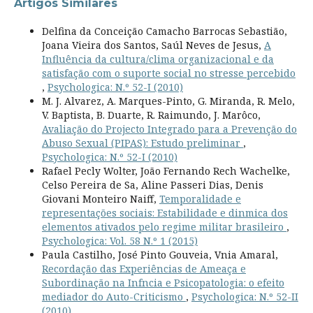
Artigos Similares
Delfina da Conceição Camacho Barrocas Sebastião,
Joana Vieira dos Santos, Saúl Neves de Jesus,
A
Influência da cultura/clima organizacional e da
satisfação com o suporte social no stresse percebido
,
Psychologica: N.º 52-I (2010)
M. J. Alvarez, A. Marques-Pinto, G. Miranda, R. Melo,
V. Baptista, B. Duarte, R. Raimundo, J. Marôco,
Avaliação do Projecto Integrado para a Prevenção do
Abuso Sexual (PIPAS): Estudo preliminar
,
Psychologica: N.º 52-I (2010)
Rafael Pecly Wolter, João Fernando Rech Wachelke,
Celso Pereira de Sa, Aline Passeri Dias, Denis
Giovani Monteiro Naiff,
Temporalidade e
representações sociais: Estabilidade e dinmica dos
elementos ativados pelo regime militar brasileiro
,
Psychologica: Vol. 58 N.º 1 (2015)
Paula Castilho, José Pinto Gouveia, Vnia Amaral,
Recordação das Experiências de Ameaça e
Subordinação na Infncia e Psicopatologia: o efeito
mediador do Auto-Criticismo
,
Psychologica: N.º 52-II
(2010)