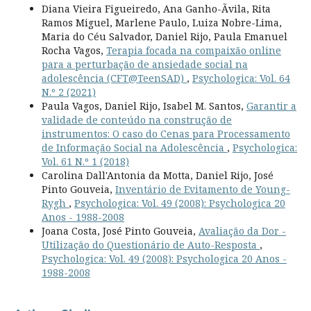
Diana Vieira Figueiredo, Ana Ganho-Ãvila, Rita
Ramos Miguel, Marlene Paulo, Luiza Nobre-Lima,
Maria do Céu Salvador, Daniel Rijo, Paula Emanuel
Rocha Vagos,
Terapia focada na compaixão online
para a perturbação de ansiedade social na
adolescência (CFT@TeenSAD)
,
Psychologica: Vol. 64
N.º 2 (2021)
Paula Vagos, Daniel Rijo, Isabel M. Santos,
Garantir a
validade de conteúdo na construção de
instrumentos: O caso do Cenas para Processamento
de Informação Social na Adolescência
,
Psychologica:
Vol. 61 N.º 1 (2018)
Carolina Dall'Antonia da Motta, Daniel Rijo, José
Pinto Gouveia,
Inventário de Evitamento de Young-
Rygh
,
Psychologica: Vol. 49 (2008): Psychologica 20
Anos - 1988-2008
Joana Costa, José Pinto Gouveia,
Avaliação da Dor -
Utilização do Questionário de Auto-Resposta
,
Psychologica: Vol. 49 (2008): Psychologica 20 Anos -
1988-2008