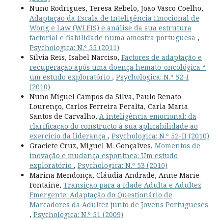
Nuno Rodrigues, Teresa Rebelo, João Vasco Coelho,
Adaptação da Escala de Inteligência Emocional de
Wong e Law (WLEIS) e análise da sua estrutura
factorial e fiabilidade numa amostra portuguesa
,
Psychologica: N.º 55 (2011)
Sílvia Reis, Isabel Narciso,
Factores de adaptação e
recuperação após uma doença hemato-oncológica “
um estudo exploratório
,
Psychologica: N.º 52-I
(2010)
Nuno Miguel Campos da Silva, Paulo Renato
Lourenço, Carlos Ferreira Peralta, Carla Maria
Santos de Carvalho,
A inteligência emocional: da
clarificação do constructo à sua aplicabilidade ao
exercício da liderança
,
Psychologica: N.º 52-II (2010)
Graciete Cruz, Miguel M. Gonçalves,
Momentos de
inovação e mudança espontnea: Um estudo
exploratório
,
Psychologica: N.º 53 (2010)
Marina Mendonça, Cláudia Andrade, Anne Marie
Fontaine,
Transição para a Idade Adulta e Adultez
Emergente: Adaptação do Questionário de
Marcadores da Adultez junto de Jovens Portugueses
,
Psychologica: N.º 51 (2009)