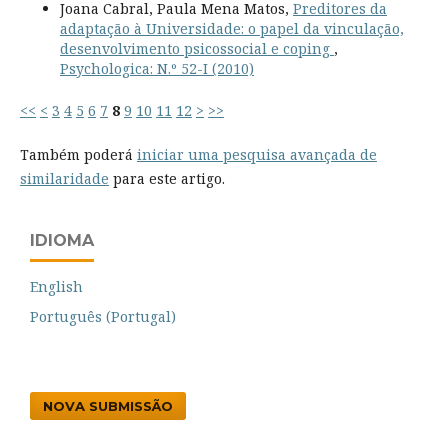
Joana Cabral, Paula Mena Matos,
Preditores da
adaptação à Universidade: o papel da vinculação,
desenvolvimento psicossocial e coping
,
Psychologica: N.º 52-I (2010)
<<
<
3
4
5
6
7
8
9
10
11
12
>
>>
Também poderá
iniciar uma pesquisa avançada de
similaridade
para este artigo.
IDIOMA
English
Português (Portugal)
NOVA SUBMISSÃO