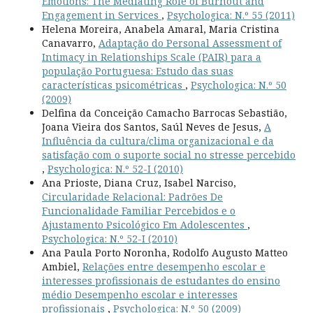
Emotions: The Mediating Role of Burnout and
Engagement in Services
,
Psychologica: N.º 55 (2011)
Helena Moreira, Anabela Amaral, Maria Cristina
Canavarro,
Adaptação do Personal Assessment of
Intimacy in Relationships Scale (PAIR) para a
população Portuguesa: Estudo das suas
características psicométricas
,
Psychologica: N.º 50
(2009)
Delfina da Conceição Camacho Barrocas Sebastião,
Joana Vieira dos Santos, Saúl Neves de Jesus,
A
Influência da cultura/clima organizacional e da
satisfação com o suporte social no stresse percebido
,
Psychologica: N.º 52-I (2010)
Ana Prioste, Diana Cruz, Isabel Narciso,
Circularidade Relacional: Padrões De
Funcionalidade Familiar Percebidos e o
Ajustamento Psicológico Em Adolescentes
,
Psychologica: N.º 52-I (2010)
Ana Paula Porto Noronha, Rodolfo Augusto Matteo
Ambiel,
Relações entre desempenho escolar e
interesses profissionais de estudantes do ensino
médio Desempenho escolar e interesses
profissionais
,
Psychologica: N.º 50 (2009)