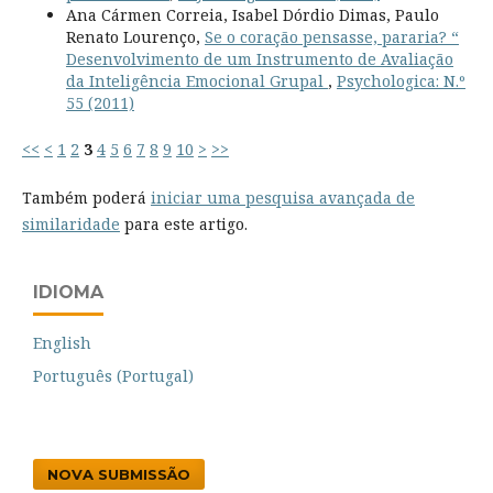
Ana Cármen Correia, Isabel Dórdio Dimas, Paulo
Renato Lourenço,
Se o coração pensasse, pararia? “
Desenvolvimento de um Instrumento de Avaliação
da Inteligência Emocional Grupal
,
Psychologica: N.º
55 (2011)
<<
<
1
2
3
4
5
6
7
8
9
10
>
>>
Também poderá
iniciar uma pesquisa avançada de
similaridade
para este artigo.
IDIOMA
English
Português (Portugal)
NOVA SUBMISSÃO