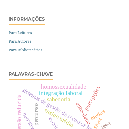
INFORMAÇÕES
Para Leitores
Para Autores
Para Bibliotecários
PALAVRAS-CHAVE
homossexualidade
percepções
sistemas de gestão de recursos humanos
integração laboral
versão reduzida
sabedoria
auto-dano
percursos
ensino médio
medos
narrativas
escrita
saws
ies-r