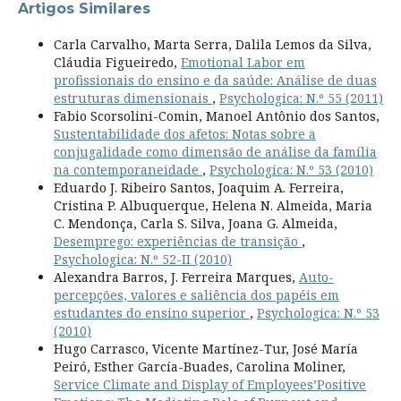
Artigos Similares
Carla Carvalho, Marta Serra, Dalila Lemos da Silva,
Cláudia Figueiredo,
Emotional Labor em
profissionais do ensino e da saúde: Análise de duas
estruturas dimensionais
,
Psychologica: N.º 55 (2011)
Fabio Scorsolini-Comin, Manoel Antônio dos Santos,
Sustentabilidade dos afetos: Notas sobre a
conjugalidade como dimensão de análise da família
na contemporaneidade
,
Psychologica: N.º 53 (2010)
Eduardo J. Ribeiro Santos, Joaquim A. Ferreira,
Cristina P. Albuquerque, Helena N. Almeida, Maria
C. Mendonça, Carla S. Silva, Joana G. Almeida,
Desemprego: experiências de transição
,
Psychologica: N.º 52-II (2010)
Alexandra Barros, J. Ferreira Marques,
Auto-
percepções, valores e saliência dos papéis em
estudantes do ensino superior
,
Psychologica: N.º 53
(2010)
Hugo Carrasco, Vicente Martínez-Tur, José María
Peiró, Esther García-Buades, Carolina Moliner,
Service Climate and Display of Employees’Positive