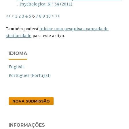
,
Psychologica: N.º 54 (2011)
<<
<
1
2
3
4
5
6
7
8
9
10
>
>>
Também poderá
iniciar uma pesquisa avançada de
similaridade
para este artigo.
IDIOMA
English
Português (Portugal)
NOVA SUBMISSÃO
INFORMAÇÕES