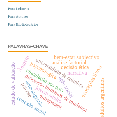
Para Leitores
Para Autores
Para Bibliotecários
PALAVRAS-CHAVE
bem-estar subjectivo
Ãmpeto
universidade de coimbra
análise factorial
psychologica
estudo de validação
decisão ética
evocações livres
vinculação aos pais
narrativa
processos humanos de mudança
ação social
adultos argentinos
auto-sugestão
psicose
jovem adulto
entrapment
conexão social