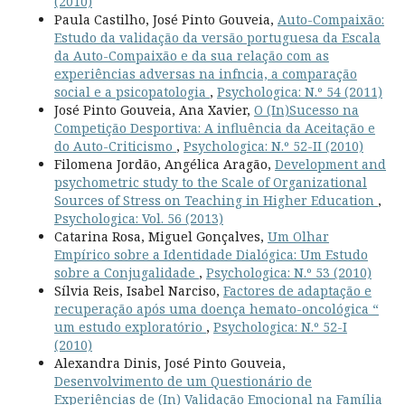
(2010)
Paula Castilho, José Pinto Gouveia,
Auto-Compaixão:
Estudo da validação da versão portuguesa da Escala
da Auto-Compaixão e da sua relação com as
experiências adversas na infncia, a comparação
social e a psicopatologia
,
Psychologica: N.º 54 (2011)
José Pinto Gouveia, Ana Xavier,
O (In)Sucesso na
Competição Desportiva: A influência da Aceitação e
do Auto-Criticismo
,
Psychologica: N.º 52-II (2010)
Filomena Jordão, Angélica Aragão,
Development and
psychometric study to the Scale of Organizational
Sources of Stress on Teaching in Higher Education
,
Psychologica: Vol. 56 (2013)
Catarina Rosa, Miguel Gonçalves,
Um Olhar
Empírico sobre a Identidade Dialógica: Um Estudo
sobre a Conjugalidade
,
Psychologica: N.º 53 (2010)
Sílvia Reis, Isabel Narciso,
Factores de adaptação e
recuperação após uma doença hemato-oncológica “
um estudo exploratório
,
Psychologica: N.º 52-I
(2010)
Alexandra Dinis, José Pinto Gouveia,
Desenvolvimento de um Questionário de
Experiências de (In) Validação Emocional na Família