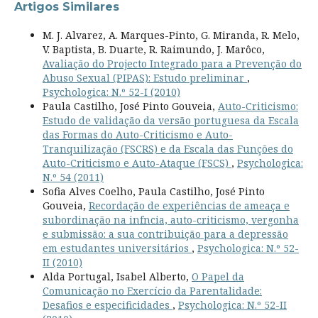
Artigos Similares
M. J. Alvarez, A. Marques-Pinto, G. Miranda, R. Melo,
V. Baptista, B. Duarte, R. Raimundo, J. Marôco,
Avaliação do Projecto Integrado para a Prevenção do
Abuso Sexual (PIPAS): Estudo preliminar
,
Psychologica: N.º 52-I (2010)
Paula Castilho, José Pinto Gouveia,
Auto-Criticismo:
Estudo de validação da versão portuguesa da Escala
das Formas do Auto-Criticismo e Auto-
Tranquilização (FSCRS) e da Escala das Funções do
Auto-Criticismo e Auto-Ataque (FSCS)
,
Psychologica:
N.º 54 (2011)
Sofia Alves Coelho, Paula Castilho, José Pinto
Gouveia,
Recordação de experiências de ameaça e
subordinação na infncia, auto-criticismo, vergonha
e submissão: a sua contribuição para a depressão
em estudantes universitários
,
Psychologica: N.º 52-
II (2010)
Alda Portugal, Isabel Alberto,
O Papel da
Comunicação no Exercício da Parentalidade:
Desafios e especificidades
,
Psychologica: N.º 52-II