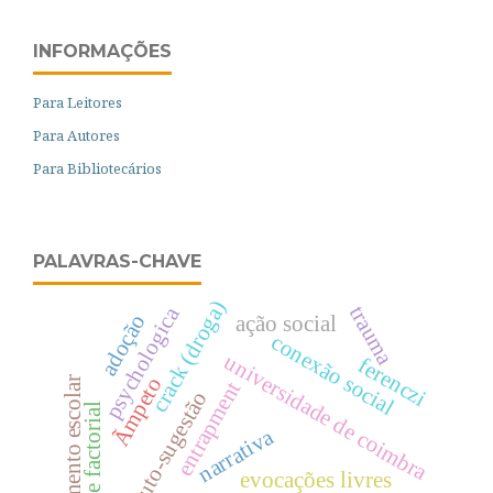
INFORMAÇÕES
Para Leitores
Para Autores
Para Bibliotecários
PALAVRAS-CHAVE
crack (droga)
trauma
psychologica
adoção
ação social
conexão social
universidade de coimbra
ferenczi
Ãmpeto
rendimento escolar
entrapment
auto-sugestão
análise factorial
narrativa
evocações livres