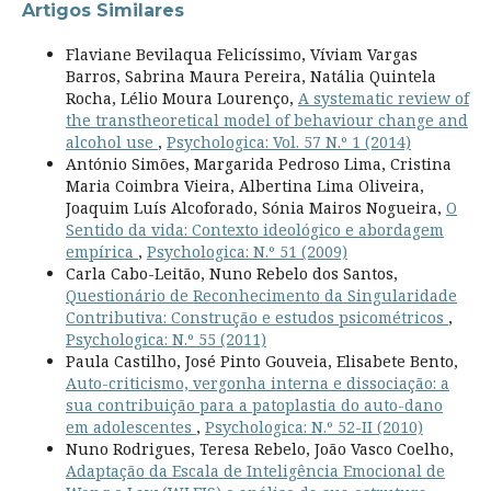
Artigos Similares
Flaviane Bevilaqua Felicíssimo, Víviam Vargas
Barros, Sabrina Maura Pereira, Natália Quintela
Rocha, Lélio Moura Lourenço,
A systematic review of
the transtheoretical model of behaviour change and
alcohol use
,
Psychologica: Vol. 57 N.º 1 (2014)
António Simões, Margarida Pedroso Lima, Cristina
Maria Coimbra Vieira, Albertina Lima Oliveira,
Joaquim Luís Alcoforado, Sónia Mairos Nogueira,
O
Sentido da vida: Contexto ideológico e abordagem
empírica
,
Psychologica: N.º 51 (2009)
Carla Cabo-Leitão, Nuno Rebelo dos Santos,
Questionário de Reconhecimento da Singularidade
Contributiva: Construção e estudos psicométricos
,
Psychologica: N.º 55 (2011)
Paula Castilho, José Pinto Gouveia, Elisabete Bento,
Auto-criticismo, vergonha interna e dissociação: a
sua contribuição para a patoplastia do auto-dano
em adolescentes
,
Psychologica: N.º 52-II (2010)
Nuno Rodrigues, Teresa Rebelo, João Vasco Coelho,
Adaptação da Escala de Inteligência Emocional de