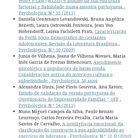
Wong e Law (WLEIS) e análise da sua estrutura
factorial e fiabilidade numa amostra portuguesa
,
Psychologica: N.º 55 (2011)
Daniela Centenaro Levandowski, Bruna Angélica
Benetti, Laura Ostrowski Fontoura, Jean Von
Hohendorff, Laíssa Eschiletti Prati,
Caracterização
do Perfil Sócio-Demográfico de Gestantes
Adolescentes: Revisão da Literatura Brasileira
,
Psychologica: N.º 50 (2009)
Junia de Vilhena, Joana de Vilhena Novaes, Maria
Inês Garcia de Freitas Bittencourt,
Atendimento
psicológico a populações de baixa renda.
Considerações acerca do interjogo cultura e
subjetividade
,
Psychologica: 30 anos
Alexandra Dinis, José Pinto Gouveia, Ana Xavier,
Estudo de validação da versão portuguesa do
Questionário de Expressividade Familiar “ QEF
,
Psychologica: N.º 54 (2011)
Nuno Miguel Campos da Silva, Paulo Renato
Lourenço, Carlos Ferreira Peralta, Carla Maria
Santos de Carvalho,
A inteligência emocional: da
clarificação do constructo à sua aplicabilidade ao
exercício da liderança
,
Psychologica: N.º 52-II (2010)