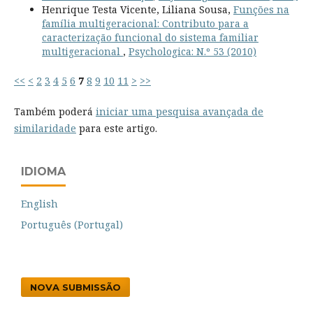
Henrique Testa Vicente, Liliana Sousa,
Funções na
família multigeracional: Contributo para a
caracterização funcional do sistema familiar
multigeracional
,
Psychologica: N.º 53 (2010)
<<
<
2
3
4
5
6
7
8
9
10
11
>
>>
Também poderá
iniciar uma pesquisa avançada de
similaridade
para este artigo.
IDIOMA
English
Português (Portugal)
NOVA SUBMISSÃO